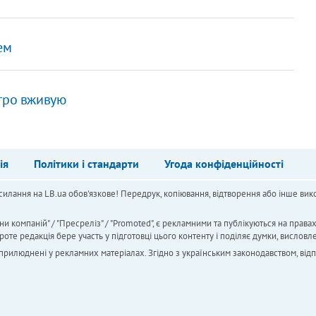
ем
стро вживую
ія
Політики і стандарти
Угода конфіденційності
силання на LB.ua обов'язкове! Передрук, копіювання, відтворення або інше вико
ни компаній" / "Пресреліз" / "Promoted", є рекламними та публікуються на права
 редакція бере участь у підготовці цього контенту і поділяє думки, висловле
 оприлюднені у рекламних матеріалах. Згідно з українським законодавством, від