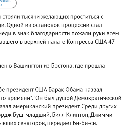
 бажане
e
 стояли тысячи желающих проститься с
и. Одной из остановок процессии стал
неди в знак благодарности пожали руки всем
авшего в верхней палате Конгресса США 47
ен в Вашингтон из Бостона, где прошла
бе президент США Барак Обама назвал
го времени". "Он был душой Демократической
сказал американский президент. Среди других
ордж Буш-младший, Билл Клинтон, Джимми
ывших сенаторов, передает Би-би-си.