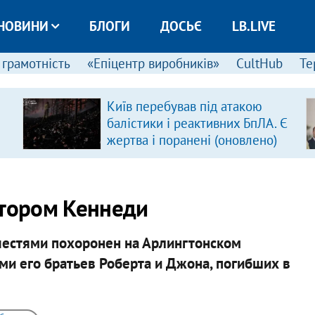
НОВИНИ
БЛОГИ
ДОСЬЄ
LB.LIVE
 грамотність
«Епіцентр виробників»
CultHub
Те
Київ перебував під атакою
балістики і реактивних БпЛА. Є
жертва і поранені (оновлено)
атором Кеннеди
честями похоронен на Арлингтонском
ми его братьев Роберта и Джона, погибших в