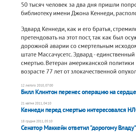
50 тысяч человек за два дня пришли попр
библиотеку имени Джона Кеннеди, распол
Эдвард Кеннеди, как и его братья, стреми
претендовать на этот пост, так как был осу
дорожной аварии со смертельным исходо
штате Массачусетс. Эдвард - единственный
смертью. Ветеран американской политики 
возрасте 77 лет от злокачественной опухол
12 лютого 2010, 07:00
Билл Клинтон перенес операцию на сердц
21 квітня 2011, 04:10
Кеннеди перед смертью интересовался Н
18 грудня 2011, 05:10
Сенатор Маккейн ответил "дорогому Владу