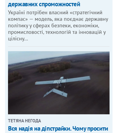
державних спроможностей
Україні потрібен власний «стратегічний
компас» — модель, яка поєднає державну
політику у сферах безпеки, економіки,
промисловості, технологій та інновацій у
цілісну…
ТЕТЯНА НЕГОДА
Вся надія на діпстрайки. Чому просити