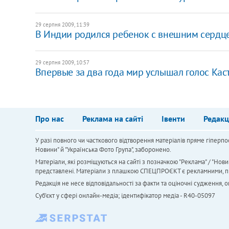
29 серпня 2009, 11:39
В Индии родился ребенок с внешним сердц
29 серпня 2009, 10:57
Впервые за два года мир услышал голос Ка
Про нас
Реклама на сайті
Івенти
Редакц
У разі повного чи часткового відтворення матеріалів пряме гіперпо
Новини" й "Українська Фото Група", заборонено.
Матеріали, які розміщуються на сайті з позначкою "Реклама" / "Нови
представлені. Матеріали з плашкою СПЕЦПРОЄКТ є рекламними, проте
Редакція не несе відповідальності за факти та оціночні судження,
Cуб'єкт у сфері онлайн-медіа; ідентифікатор медіа - R40-05097