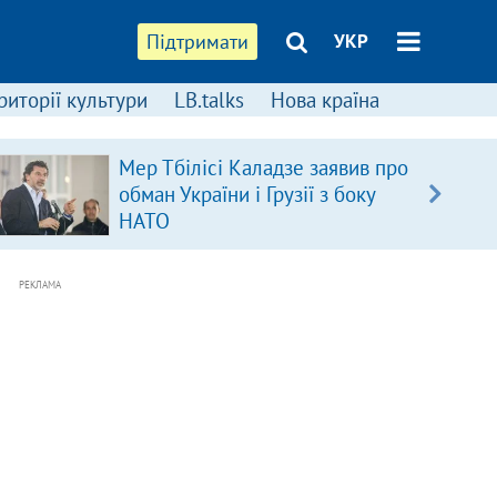
Підтримати
УКР
риторії культури
LB.talks
Нова країна
Мер Тбілісі Каладзе заявив про
обман України і Грузії з боку
НАТО
РЕКЛАМА