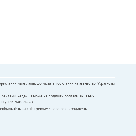
ристання матеріалів, що містять посилання на агентство "Українськi
х реклами. Редакція може не поділяти погляди, які в них
ні у цих матеріалах.
повідальність за зміст реклами несе рекламодавець.