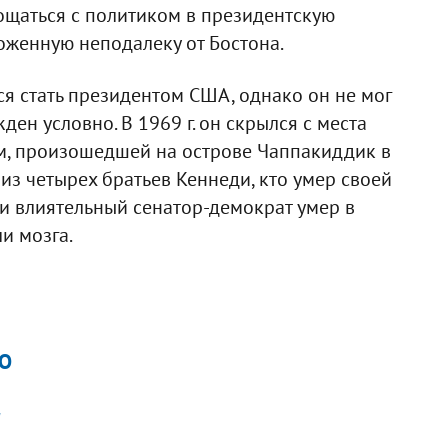
ощаться с политиком в президентскую
оженную неподалеку от Бостона.
лся стать президентом США, однако он не мог
жден условно. В 1969 г. он скрылся с места
м, произошедшей на острове Чаппакиддик в
 из четырех братьев Кеннеди, кто умер своей
и влиятельный сенатор-демократ умер в
и мозга.
е
ЛО
"