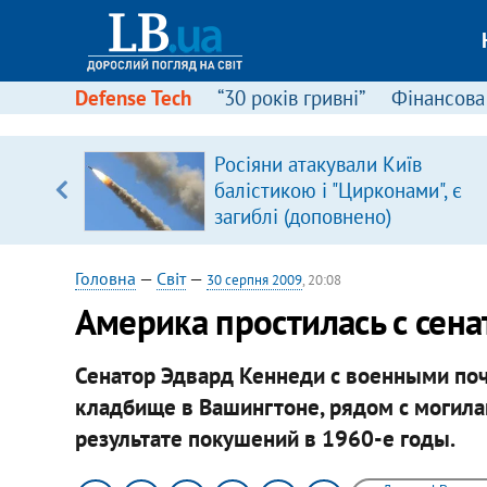
Defense Tech
“30 років гривні”
Фінансова
ового
Росіяни атакували Київ
ій
балістикою і "Цирконами", є
загиблі (доповнено)
Головна
—
Світ
—
30 серпня 2009
, 20:08
Америка простилась с сен
Сенатор Эдвард Кеннеди с военными по
кладбище в Вашингтоне, рядом с могила
результате покушений в 1960-е годы.