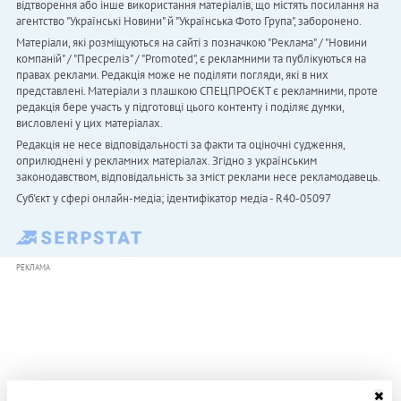
відтворення або інше використання матеріалів, що містять посилання на
агентство "Українськi Новини" й "Українська Фото Група", заборонено.
Матеріали, які розміщуються на сайті з позначкою "Реклама" / "Новини
компаній" / "Пресреліз" / "Promoted", є рекламними та публікуються на
правах реклами. Редакція може не поділяти погляди, які в них
представлені. Матеріали з плашкою СПЕЦПРОЄКТ є рекламними, проте
редакція бере участь у підготовці цього контенту і поділяє думки,
висловлені у цих матеріалах.
Редакція не несе відповідальності за факти та оціночні судження,
оприлюднені у рекламних матеріалах. Згідно з українським
законодавством, відповідальність за зміст реклами несе рекламодавець.
Cуб'єкт у сфері онлайн-медіа; ідентифікатор медіа - R40-05097
РЕКЛАМА