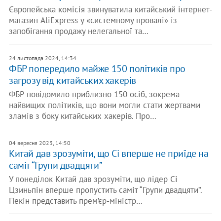
Європейська комісія звинуватила китайський інтернет-
магазин AliExpress у «системному провалі» із
запобігання продажу нелегальної та…
24 листопада 2024, 14:34
ФБР попередило майже 150 політиків про
загрозу від китайських хакерів
ФБР повідомило приблизно 150 осіб, зокрема
найвищих політиків, що вони могли стати жертвами
зламів з боку китайських хакерів. Про…
04 вересня 2023, 14:50
Китай дав зрозуміти, що Сі вперше не приїде на
саміт “Групи двадцяти”
У понеділок Китай дав зрозуміти, що лідер Сі
Цзиньпін вперше пропустить саміт “Групи двадцяти”.
Пекін представить прем’єр-міністр…