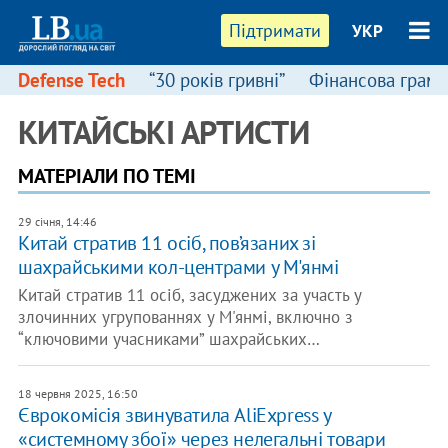
Підтримати
УКР
Defense Tech
“30 років гривні”
Фінансова грамо
КИТАЙСЬКІ АРТИСТИ
МАТЕРІАЛИ ПО ТЕМІ
29 січня, 14:46
Китай стратив 11 осіб, пов’язаних зі
шахрайськими кол-центрами у М'янмі
Китай стратив 11 осіб, засуджених за участь у
злочинних угрупованнях у М'янмі, включно з
“ключовими учасниками” шахрайських…
18 червня 2025, 16:50
Єврокомісія звинуватила AliExpress у
«системному збої» через нелегальні товари