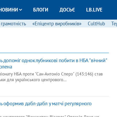
НОВИНИ
БЛОГИ
ДОСЬЄ
LB.LIVE
 грамотність
«Епіцентр виробників»
CultHub
Те
ь допоміг одноклубникові побити в НБА "вічний"
рлена
іонату НБА проти "Сан-Антоніо Сперз" (143:146) став
ьки для українського центрового…
ь оформив дабл-дабл у матчі регулярного