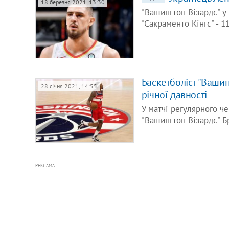
18 березня 2021, 13:30
"Вашингтон Візардс" у
"Сакраменто Кінгс" - 
Баскетболіст "Ваши
28 січня 2021, 14:55
річної давності
У матчі регулярного ч
"Вашингтон Візардс" Б
РЕКЛАМА