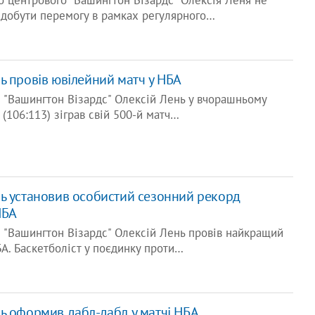
о центрового "Вашингтон Візардс" Олексія Леня не
здобути перемогу в рамках регулярного…
ь провів ювілейний матч у НБА
 "Вашингтон Візардс" Олексій Лень у вчорашньому
 (106:113) зіграв свій 500-й матч…
нь установив особистий сезонний рекорд
НБА
 "Вашингтон Візардс" Олексій Лень провів найкращий
БА. Баскетболіст у поєдинку проти…
ь оформив дабл-дабл у матчі НБА