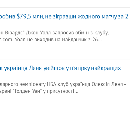
робив $79,5 млн, не зігравши жодного матчу за 2
н Візардс" Джон Уолл запросив обмін з клубу,
.com. Уолл не виходив на майданчик з 26…
 українця Леня увійшов у п'ятірку найкращих
улярного чемпіонату НБА клуб українця Олексія Леня -
арені "Голден Уан" у присутності…