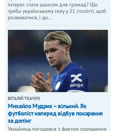
інтерес стати шансом для громад? Що
треба українському селу у 21 столітті, щоб
розвиватися, і до…
ВІТАЛІЙ ТКАЧУК
Михайло Мудрик – вільний. Як
футболіст наперед відбув покарання
за допінг
Українець погодився з фактом порушення