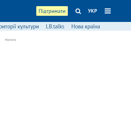
Підтримати
УКР
риторії культури
LB.talks
Нова країна
РЕКЛАМА