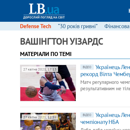
Defense Tech
“30 років гривні”
Фінансова
ВАШIНГТОН УIЗАРДС
МАТЕРІАЛИ ПО ТЕМІ
Українець Лен
ВІДЕО
27 квітня 2021, 17:13
рекорд Вілта Чембе
Матч регулярного чемп
результативним не тіл
Українець Лен
ВІДЕО
27 квітня 2021, 12:59
чемпіонату НБА