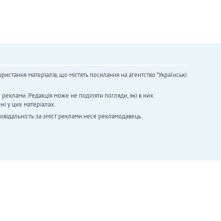
ристання матеріалів, що містять посилання на агентство "Українськi
х реклами. Редакція може не поділяти погляди, які в них
ні у цих матеріалах.
повідальність за зміст реклами несе рекламодавець.