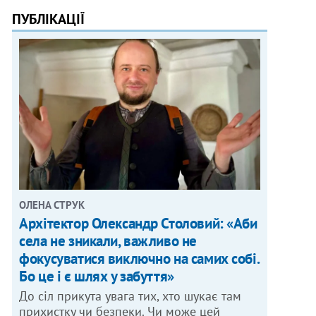
ПУБЛІКАЦІЇ
ОЛЕНА СТРУК
Архітектор Олександр Столовий: «Аби
села не зникали, важливо не
фокусуватися виключно на самих собі.
Бо це і є шлях у забуття»
До сіл прикута увага тих, хто шукає там
прихистку чи безпеки. Чи може цей