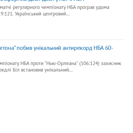
 матчі регулярного чемпіонату НБА програв удома
119:121. Український центровий…
нгтона" побив унікальний антирекорд НБА 60-
емпіонату НБА проти "Нью-Орлеана" (106:124) захисник
редлі Біл встановив унікальний…