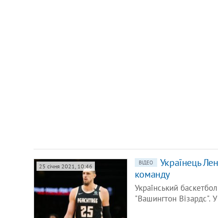
Українець Лен
ВІДЕО
25 січня 2021, 10:46
команду
Український баскетбол
"Вашингтон Візардс". У