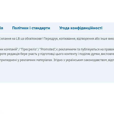
ія
Політики і стандарти
Угода конфіденційності
силання на LB.ua обов'язкове! Передрук, копіювання, відтворення або інше вико
ни компаній" / "Пресреліз" / "Promoted", є рекламними та публікуються на права
 редакція бере участь у підготовці цього контенту і поділяє думки, висловле
 оприлюднені у рекламних матеріалах. Згідно з українським законодавством, від