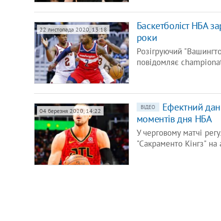
Баскетболіст НБА за
22 листопада 2020, 13:18
роки
Розігруючий "Вашингто
повідомляє championat
Ефектний данк
ВІДЕО
04 березня 2020, 14:22
моментів дня НБА
У черговому матчі рег
"Сакраменто Кінгз" на 