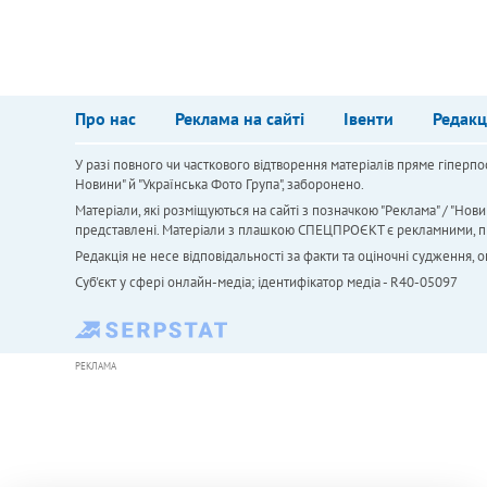
Про нас
Реклама на сайті
Івенти
Редакц
У разі повного чи часткового відтворення матеріалів пряме гіперпо
Новини" й "Українська Фото Група", заборонено.
Матеріали, які розміщуються на сайті з позначкою "Реклама" / "Нови
представлені. Матеріали з плашкою СПЕЦПРОЄКТ є рекламними, проте
Редакція не несе відповідальності за факти та оціночні судження,
Cуб'єкт у сфері онлайн-медіа; ідентифікатор медіа - R40-05097
РЕКЛАМА