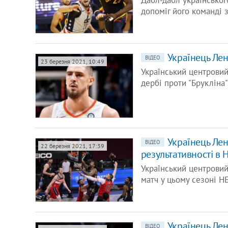
Дабл-дабл українськог
допоміг його команді 
Українець Лен
ВІДЕО
23 березня 2021, 10:49
Український центровий
дербі проти "Брукліна"
Українець Ле
ВІДЕО
22 березня 2021, 17:39
результативності в 
Український центровий
матч у цьому сезоні Н
Українець Лен
ВІДЕО