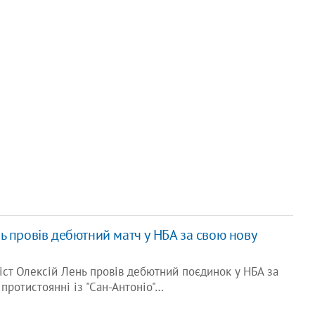
ь провів дебютний матч у НБА за свою нову
іст Олексій Лень провів дебютний поєдинок у НБА за
 протистоянні із "Сан-Антоніо"…