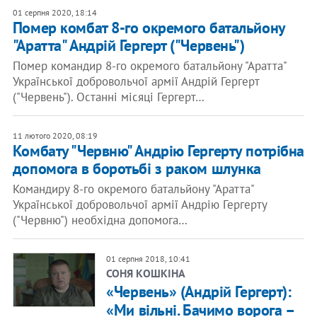
01 серпня 2020, 18:14
Помер комбат 8-го окремого батальйону
"Аратта" Андрій Гергерт ("Червень")
Помер командир 8-го окремого батальйону "Аратта"
Української добровольчої армії Андрій Гергерт
("Червень"). Останні місяці Гергерт…
11 лютого 2020, 08:19
Комбату "Червню" Андрію Гергерту потрібна
допомога в боротьбі з раком шлунка
Командиру 8-го окремого батальйону "Аратта"
Української добровольчої армії Андрію Гергерту
("Червню") необхідна допомога…
01 серпня 2018, 10:41
СОНЯ КОШКІНА
«Червень» (Андрій Гергерт):
«Ми вільні. Бачимо ворога –