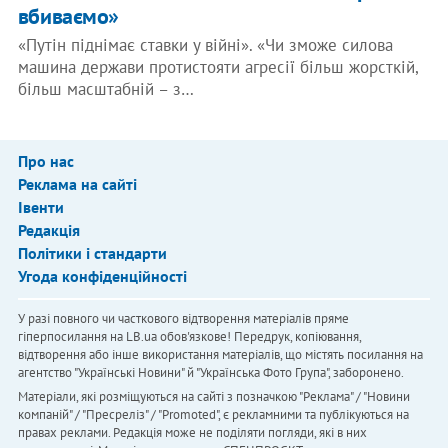
вбиваємо»
«Путін піднімає ставки у війні». «Чи зможе силова
машина держави протистояти агресії більш жорсткій,
більш масштабній – з…
Про нас
Реклама на сайті
Івенти
Редакція
Політики і стандарти
Угода конфіденційності
У разі повного чи часткового відтворення матеріалів пряме
гіперпосилання на LB.ua обов'язкове! Передрук, копіювання,
відтворення або інше використання матеріалів, що містять посилання на
агентство "Українськi Новини" й "Українська Фото Група", заборонено.
Матеріали, які розміщуються на сайті з позначкою "Реклама" / "Новини
компаній" / "Пресреліз" / "Promoted", є рекламними та публікуються на
правах реклами. Редакція може не поділяти погляди, які в них