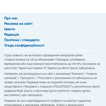
Про нас
Реклама на сайті
Івенти
Редакція
Політики і стандарти
Угода конфіденційності
У разі повного чи часткового відтворення матеріалів пряме
гіперпосилання на LB.ua обов'язкове! Передрук, копіювання,
відтворення або інше використання матеріалів, що містять посилання на
агентство "Українськi Новини" й "Українська Фото Група", заборонено.
Матеріали, які розміщуються на сайті з позначкою "Реклама" / "Новини
компаній" / "Пресреліз" / "Promoted", є рекламними та публікуються на
правах реклами. Редакція може не поділяти погляди, які в них
представлені. Матеріали з плашкою СПЕЦПРОЄКТ є рекламними, проте
редакція бере участь у підготовці цього контенту і поділяє думки,
висловлені у цих матеріалах.
Редакція не несе відповідальності за факти та оціночні судження,
оприлюднені у рекламних матеріалах. Згідно з українським