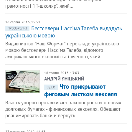
грамотності "IT-школяр", який…
16 серпня 2016, 15:51
Бестселери Нассіма Талеба видадуть
ПРЕСС-РЕЛИЗ
українською мовою
Видавництво "Наш Формат" перекладе українською
мовою бестселери Нассіма Талеба, відомого
американського економіста і вченого, який…
16 травня 2013, 13:03
АНДРІЙ ЯНІЦЬКИЙ
Что прикрывают
ВІДЕО
фиговым листком векселя
Власть упорно проталкивает законопроекты о новых
долговых бумагах - финансовых векселях. Обещают
реанимировать банки и вернуть…
27 листопада 2012, 11:43