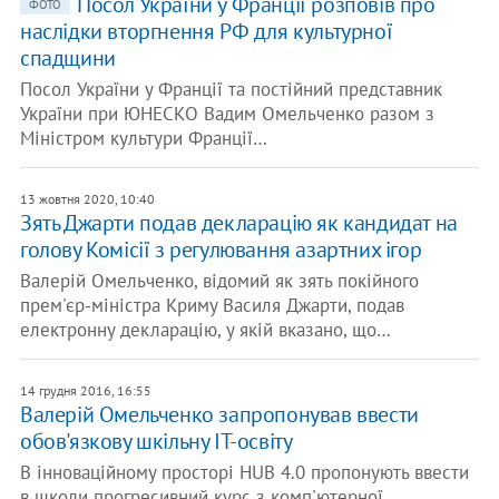
Посол України у Франції розповів про
ФОТО
наслідки вторгнення РФ для культурної
спадщини
Посол України у Франції та постійний представник
України при ЮНЕСКО Вадим Омельченко разом з
Міністром культури Франції…
13 жовтня 2020, 10:40
Зять Джарти подав декларацію як кандидат на
голову Комісії з регулювання азартних ігор
Валерій Омельченко, відомий як зять покійного
прем'єр-міністра Криму Василя Джарти, подав
електронну декларацію, у якій вказано, що…
14 грудня 2016, 16:55
Валерій Омельченко запропонував ввести
обов'язкову шкільну IT-освіту
В інноваційному просторі HUB 4.0 пропонують ввести
в школи прогресивний курс з комп'ютерної