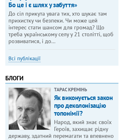
Бо це і є шлях у забуття»
До сіл прикута увага тих, хто шукає там
прихистку чи безпеки. Чи може цей
інтерес стати шансом для громад? Що
треба українському селу у 21 столітті, щоб
розвиватися, і до…
Всі публікації
БЛОГИ
ТАРАС КРЕМІНЬ
Як виконується закон
про деколонізацію
топонімії?
Народ, який знає своїх
Героїв, захищає рідну
державу, здатний перемагати та впевнено