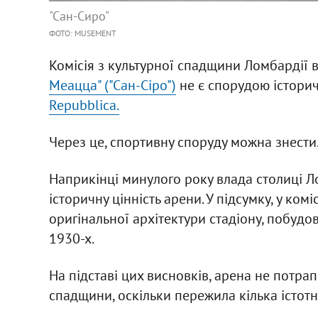
"Сан-Сиро"
ФОТО: MUSEMENT
Комісія з культурної спадщини Ломбардії 
Меацца" ("Сан-Сіро")
не є спорудою істори
Repubblica.
Через це, спортивну споруду можна знести
Наприкінці минулого року влада столиці Л
історичну цінність арени. У підсумку, у ко
оригінальної архітектури стадіону, побуд
1930-х.
На підставі цих висновків, арена не потра
спадщини, оскільки пережила кілька істотн