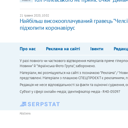
21 травня 2020, 10:02
Найбільш високооплачуваний гравець "Челсі
підхопити коронавірус
Про нас
Реклама на сайті
Івенти
Редакц
У разі повного чи часткового відтворення матеріалів пряме гіперпо
Новини" й "Українська Фото Група", заборонено.
Матеріали, які розміщуються на сайті з позначкою "Реклама" / "Нови
представлені. Матеріали з плашкою СПЕЦПРОЄКТ є рекламними, проте
Редакція не несе відповідальності за факти та оціночні судження,
Cуб'єкт у сфері онлайн-медіа; ідентифікатор медіа - R40-05097
РЕКЛАМА