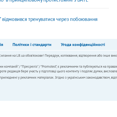
" відмовився тренуватися через побоювання
ія
Політики і стандарти
Угода конфіденційності
силання на LB.ua обов'язкове! Передрук, копіювання, відтворення або інше вико
ни компаній" / "Пресреліз" / "Promoted", є рекламними та публікуються на права
 редакція бере участь у підготовці цього контенту і поділяє думки, висловле
 оприлюднені у рекламних матеріалах. Згідно з українським законодавством, від