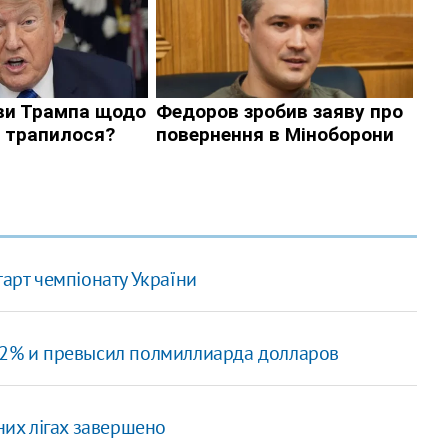
тарт чемпіонату України
 42% и превысил полмиллиарда долларов
них лігах завершено