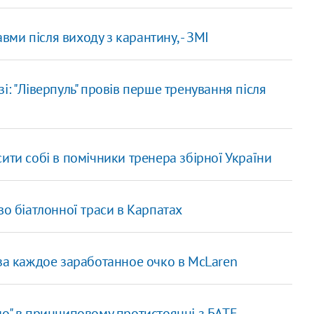
авми після виходу з карантину, - ЗМІ
і: "Ліверпуль" провів перше тренування після
ити собі в помічники тренера збірної України
во біатлонної траси в Карпатах
 за каждое заработанное очко в McLaren
мо" в принциповому протистоянні з БАТЕ