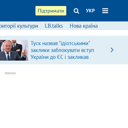
Підтримати
УКР
риторії культури
LB.talks
Нова країна
Туск назвав "ідіотськими"
заклики заблокувати вступ
України до ЄС і закликав
припинити антиукраїнську
риторику
РЕКЛАМА