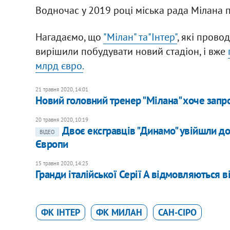
Водночас у 2019 році міська рада Мілана 
Нагадаємо, що
"Мілан" та"Інтер"
, які прово
вирішили побудувати новий стадіон, і вже
млрд євро.
21 травня 2020, 14:01
Новий головний тренер "Мілана" хоче запро
20 травня 2020, 10:19
Двоє ексгравців "Динамо" увійшли до 
ВІДЕО
Європи
15 травня 2020, 14:25
Гранди італійської Серії А відмовляються
ФК ІНТЕР
ФК МИЛАН
САН-СІРО