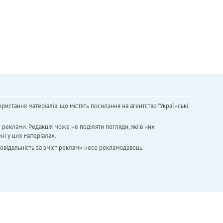
ристання матеріалів, що містять посилання на агентство "Українськi
х реклами. Редакція може не поділяти погляди, які в них
ні у цих матеріалах.
повідальність за зміст реклами несе рекламодавець.