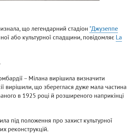
визнала, що легендарний стадіон
"Джузеппе
чної або культурної спадщини, повідомляє
La
.
омбардії – Мілана вирішила визначити
місії вирішили, що збереглася дуже мала частина
ованого в 1925 році й розширеного наприкінці
пила під положення про захист культурної
их реконструкцій.