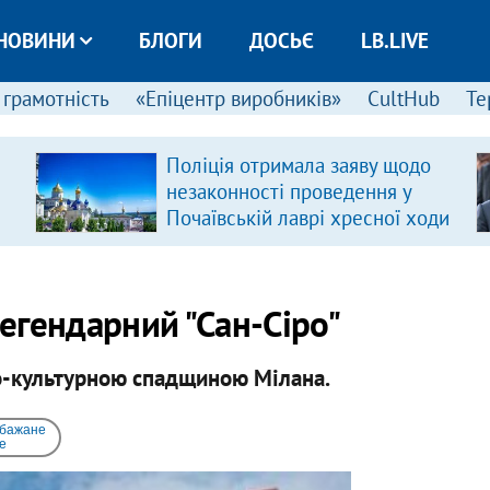
НОВИНИ
БЛОГИ
ДОСЬЄ
LB.LIVE
 грамотність
«Епіцентр виробників»
CultHub
Те
Поліція отримала заяву щодо
незаконності проведення у
Почаївській лаврі хресної ходи
легендарний "Сан-Сіро"
ико-культурною спадщиною Мілана.
 бажане
e