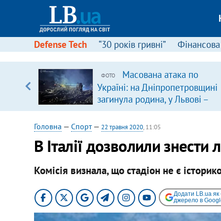
Defense Tech
“30 років гривні”
Фінансова
серця
Масована атака по
ФОТО
 кави
Україні: на Дніпропетровщині
загинула родина, у Львові –
удар по багатоповерхівках
(доповнюється)
Головна
—
Спорт
—
22 травня 2020
, 11:05
В Італії дозволили знести 
Комісія визнала, що стадіон не є істор
Додати LB.ua як
джерело в Googl