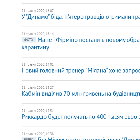
21 травня 2020, 16:07
У "Динамо" біда: п'ятеро гравців отримали тр
21 травня 2020, 15:14
Мане і Фірміно постали в новому образ
ФОТО
карантину
21 травня 2020, 14:01
Новий головний тренер "Мілана" хоче запрос
21 травня 2020, 13:27
Кабмін виділив 70 млн гривень на будівницт
21 травня 2020, 12:51
Риккардо будет получать по 400 тысяч евро
21 травня 2020, 10:38
Гол Мілевського не приніс очки "Дина
ВІДЕО