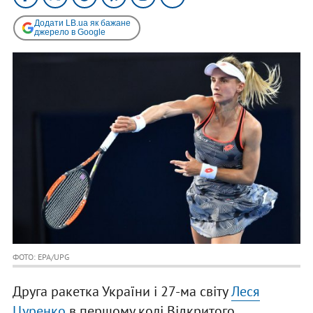
Додати LB.ua як бажане
джерело в Google
ФОТО: EPA/UPG
Друга ракетка України і 27-ма світу
Леся
Цуренко
в першому колі Відкритого