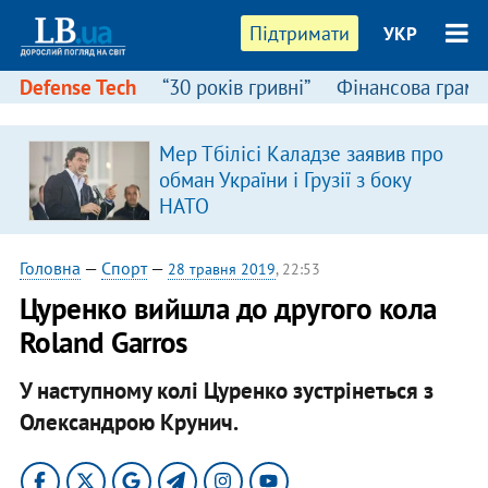
Підтримати
УКР
Defense Tech
“30 років гривні”
Фінансова грамо
Мер Тбілісі Каладзе заявив про
в
обман України і Грузії з боку
НАТО
Головна
—
Спорт
—
28 травня 2019
, 22:53
Цуренко вийшла до другого кола
Roland Garros
У наступному колі Цуренко зустрінеться з
Олександрою Крунич.