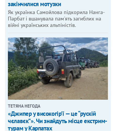
закінчилися мотузки
Як українка Самойлова підкорила Нанга-
Парбат і вшанувала пам'ять загиблих на
війні українських альпіністів.
ТЕТЯНА НЕГОДА
«Джипер у високогір'ї — це “рускій
чєлавєк”». Чи знайдуть місце екстрим-
турам у Карпатах