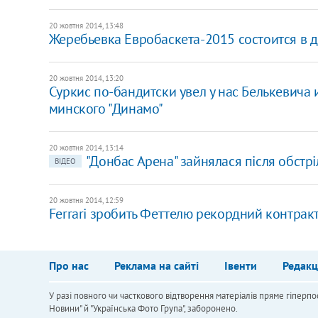
20 жовтня 2014, 13:48
Жеребьевка Евробаскета-2015 состоится в 
20 жовтня 2014, 13:20
Суркис по-бандитски увел у нас Белькевича и
минского "Динамо"
20 жовтня 2014, 13:14
"Донбас Арена" зайнялася після обстрі
ВІДЕО
20 жовтня 2014, 12:59
Ferrari зробить Феттелю рекордний контрак
Про нас
Реклама на сайті
Івенти
Редакц
У разі повного чи часткового відтворення матеріалів пряме гіперпо
Новини" й "Українська Фото Група", заборонено.