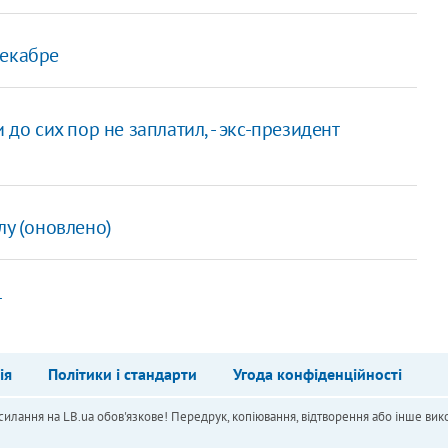
декабре
 до сих пор не заплатил, - экс-президент
лу (оновлено)
т
ія
Політики і стандарти
Угода конфіденційності
силання на LB.ua обов'язкове! Передрук, копіювання, відтворення або інше вико