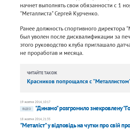
начнет выполнять свои обязанности с 1 но
"Металлиста" Сергей Курченко.
Ранее должность спортивного директора "
был уволен после дисквалификации за печ
этого руководство клуба приглашало датч
не проработав и месяца.
ЧИТАЙТЕ ТАКОЖ
Красников попрощался с "Металлистом",
19 жовтня 2014, 10:17
"Динамо" розгромило знекровлену "Г
ВІДЕО
18 жовтня 2014, 21:35
"Металіст" у відповідь на чутки про свій п