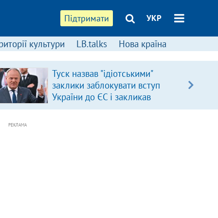
Підтримати
УКР
риторії культури
LB.talks
Нова країна
Туск назвав "ідіотськими"
заклики заблокувати вступ
України до ЄС і закликав
припинити антиукраїнську
риторику
РЕКЛАМА