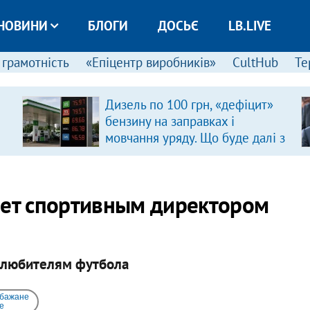
НОВИНИ
БЛОГИ
ДОСЬЄ
LB.LIVE
 грамотність
«Епіцентр виробників»
CultHub
Те
Дизель по 100 грн, «дефіцит»
бензину на заправках і
мовчання уряду. Що буде далі з
цінами на пальне?
нет спортивным директором
 любителям футбола
 бажане
e