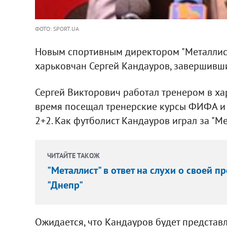
ФОТО: SPORT.UA
Новым спортивным директором "Металлист
харьковчан Сергей Кандауров, завершивши
Сергей Викторович работал тренером в харь
время посещал тренерские курсы ФИФА и 
2+2. Как футболист Кандауров играл за "Ме
ЧИТАЙТЕ ТАКОЖ
"Металлист" в ответ на слухи о своей п
"Днепр"
Ожидается, что Кандауров будет представ