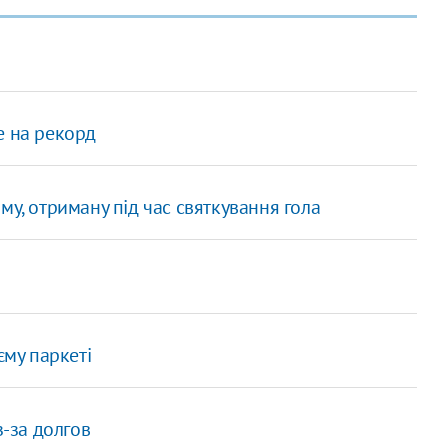
е на рекорд
му, отриману під час святкування гола
єму паркеті
з-за долгов