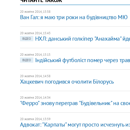
20 жовтня 2014, 15:58
Ван Гал: я маю три роки на будівництво МЮ
20 жовтня 2014, 15:43
НХЛ: данський голкіпер "Анахайма" йд
ВІДЕО
20 жовтня 2014, 15:15
Індійський футболіст помер через трав
ВІДЕО
20 жовтня 2014, 14:58
Хацкевич погодився очолити Білорусь
20 жовтня 2014, 14:34
"Ферро" знову переграв "Будівельник" на сво
20 жовтня 2014, 13:59
Адвокат: "Карпаты" могут просто исчезнуть и