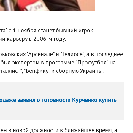
а" с 1 ноября станет бывший игрок
й карьеру в 2006-м году.
ковских "Арсенале" и "Гелиосе", а в последнее
был экспертом в программе "Профутбол" на
таллист", "Бенфику" и сборную Украины.
родаже заявил о готовности Курченко купить
лен в новой должности в ближайшее время, а