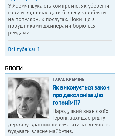
У Яремчі шукають компроміс: як уберегти
гори й водночас дати бізнесу заробляти
на популярних послугах. Поки що з
порушниками-джиперами борються
рейдами.
Всі публікації
БЛОГИ
ТАРАС КРЕМІНЬ
Як виконується закон
про деколонізацію
топонімії?
Народ, який знає своїх
Героїв, захищає рідну
державу, здатний перемагати та впевнено
будувати власне майбутнє.