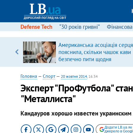
Defense Tech
“30 років гривні”
Фінансова
ового
Американська асоціація серця
ій
пояснила, скільки чашок кави
безпечно пити щодня
Головна
—
Спорт
—
20 жовтня 2014
, 16:34
Эксперт "ПроФутбола" ста
"Металлиста"
Кандауров хорошо известен украинским
Додати LB.ua як
джерело в Googl