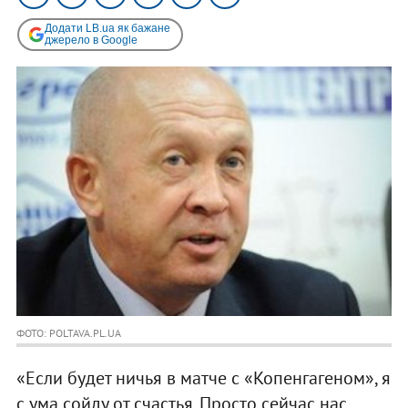
Додати LB.ua як бажане
джерело в Google
ФОТО: POLTAVA.PL.UA
«Если будет ничья в матче с «Копенгагеном», я
с ума сойду от счастья. Просто сейчас нас