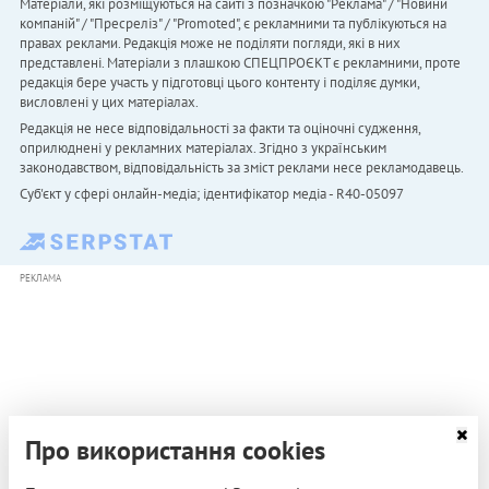
Матеріали, які розміщуються на сайті з позначкою "Реклама" / "Новини
компаній" / "Пресреліз" / "Promoted", є рекламними та публікуються на
правах реклами. Редакція може не поділяти погляди, які в них
представлені. Матеріали з плашкою СПЕЦПРОЄКТ є рекламними, проте
редакція бере участь у підготовці цього контенту і поділяє думки,
висловлені у цих матеріалах.
Редакція не несе відповідальності за факти та оціночні судження,
оприлюднені у рекламних матеріалах. Згідно з українським
законодавством, відповідальність за зміст реклами несе рекламодавець.
Cуб'єкт у сфері онлайн-медіа; ідентифікатор медіа - R40-05097
РЕКЛАМА
Про використання cookies