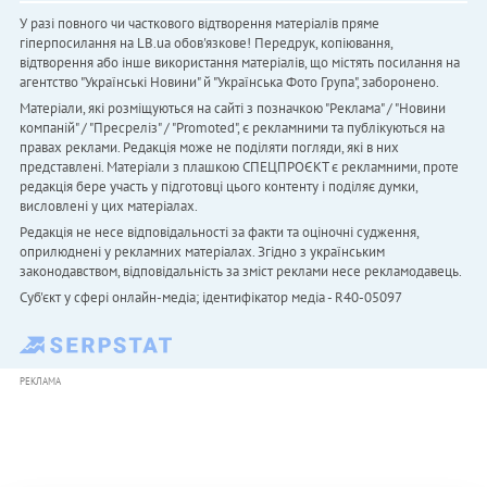
У разі повного чи часткового відтворення матеріалів пряме
гіперпосилання на LB.ua обов'язкове! Передрук, копіювання,
відтворення або інше використання матеріалів, що містять посилання на
агентство "Українськi Новини" й "Українська Фото Група", заборонено.
Матеріали, які розміщуються на сайті з позначкою "Реклама" / "Новини
компаній" / "Пресреліз" / "Promoted", є рекламними та публікуються на
правах реклами. Редакція може не поділяти погляди, які в них
представлені. Матеріали з плашкою СПЕЦПРОЄКТ є рекламними, проте
редакція бере участь у підготовці цього контенту і поділяє думки,
висловлені у цих матеріалах.
Редакція не несе відповідальності за факти та оціночні судження,
оприлюднені у рекламних матеріалах. Згідно з українським
законодавством, відповідальність за зміст реклами несе рекламодавець.
Cуб'єкт у сфері онлайн-медіа; ідентифікатор медіа - R40-05097
РЕКЛАМА