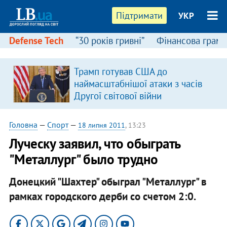
Підтримати
УКР
Defense Tech
“30 років гривні”
Фінансова грамо
Трамп готував США до
наймасштабнішої атаки з часів
Другої світової війни
Головна
—
Спорт
—
18 липня 2011
, 13:23
Луческу заявил, что обыграть
"Металлург" было трудно
Донецкий "Шахтер" обыграл "Металлург" в
рамках городского дерби со счетом 2:0.