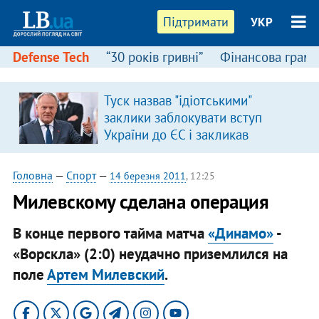
Підтримати
УКР
Defense Tech
“30 років гривні”
Фінансова грамо
Туск назвав "ідіотськими"
заклики заблокувати вступ
України до ЄС і закликав
припинити антиукраїнську
риторику
Головна
—
Спорт
—
14 березня 2011
, 12:25
Милевскому сделана операция
В конце первого тайма матча
«Динамо»
-
«Ворскла» (2:0) неудачно приземлился на
поле
Артем Милевский
.