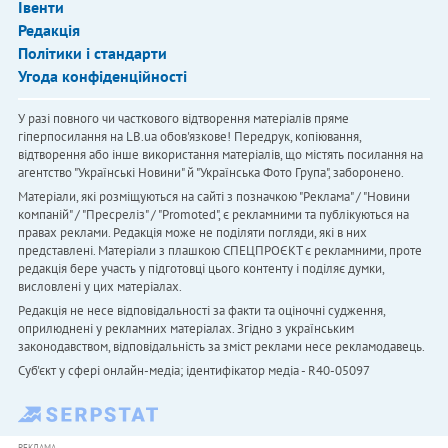
Івенти
Редакція
Політики і стандарти
Угода конфіденційності
У разі повного чи часткового відтворення матеріалів пряме
гіперпосилання на LB.ua обов'язкове! Передрук, копіювання,
відтворення або інше використання матеріалів, що містять посилання на
агентство "Українськi Новини" й "Українська Фото Група", заборонено.
Матеріали, які розміщуються на сайті з позначкою "Реклама" / "Новини
компаній" / "Пресреліз" / "Promoted", є рекламними та публікуються на
правах реклами. Редакція може не поділяти погляди, які в них
представлені. Матеріали з плашкою СПЕЦПРОЄКТ є рекламними, проте
редакція бере участь у підготовці цього контенту і поділяє думки,
висловлені у цих матеріалах.
Редакція не несе відповідальності за факти та оціночні судження,
оприлюднені у рекламних матеріалах. Згідно з українським
законодавством, відповідальність за зміст реклами несе рекламодавець.
Cуб'єкт у сфері онлайн-медіа; ідентифікатор медіа - R40-05097
РЕКЛАМА