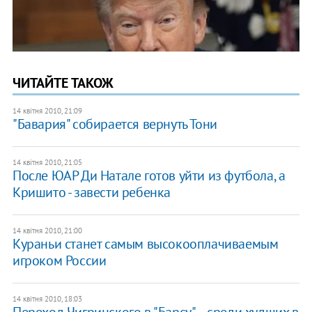
ЧИТАЙТЕ ТАКОЖ
14 квітня 2010, 21:09
"Бавария" собирается вернуть Тони
14 квітня 2010, 21:05
После ЮАР Ди Натале готов уйти из футбола, а
Кришито - завести ребенка
14 квітня 2010, 21:00
Кураньи станет самым высокооплачиваемым
игроком России
14 квітня 2010, 18:03
Переход Чигринского в "Барсу" – среди худших в