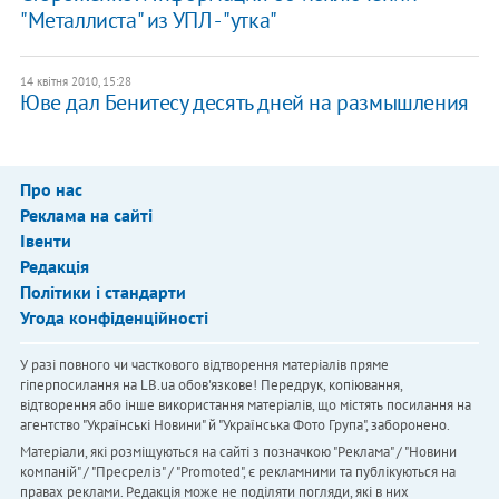
"Металлиста" из УПЛ - "утка"
14 квітня 2010, 15:28
Юве дал Бенитесу десять дней на размышления
Про нас
Реклама на сайті
Івенти
Редакція
Політики і стандарти
Угода конфіденційності
У разі повного чи часткового відтворення матеріалів пряме
гіперпосилання на LB.ua обов'язкове! Передрук, копіювання,
відтворення або інше використання матеріалів, що містять посилання на
агентство "Українськi Новини" й "Українська Фото Група", заборонено.
Матеріали, які розміщуються на сайті з позначкою "Реклама" / "Новини
компаній" / "Пресреліз" / "Promoted", є рекламними та публікуються на
правах реклами. Редакція може не поділяти погляди, які в них