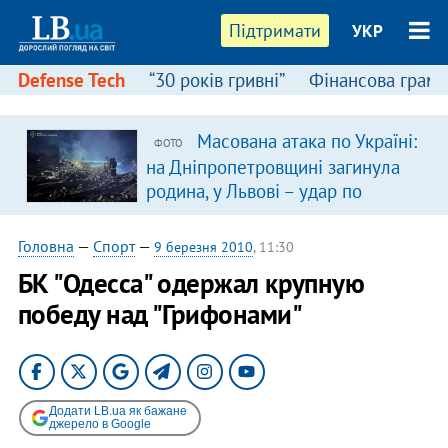
Підтримати
УКР
Defense Tech
“30 років гривні”
Фінансова грамо
Масована атака по Україні:
ФОТО
на Дніпропетровщині загинула
родина, у Львові – удар по
багатоповерхівках
(доповнюється)
Головна
—
Спорт
—
9 березня 2010
, 11:30
БК "Одесса" одержал крупную
победу над "Грифонами"
Додати LB.ua як бажане
джерело в Google