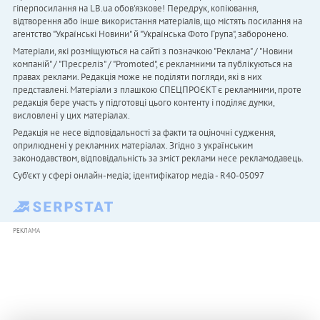
гіперпосилання на LB.ua обов'язкове! Передрук, копіювання,
відтворення або інше використання матеріалів, що містять посилання на
агентство "Українськi Новини" й "Українська Фото Група", заборонено.
Матеріали, які розміщуються на сайті з позначкою "Реклама" / "Новини
компаній" / "Пресреліз" / "Promoted", є рекламними та публікуються на
правах реклами. Редакція може не поділяти погляди, які в них
представлені. Матеріали з плашкою СПЕЦПРОЄКТ є рекламними, проте
редакція бере участь у підготовці цього контенту і поділяє думки,
висловлені у цих матеріалах.
Редакція не несе відповідальності за факти та оціночні судження,
оприлюднені у рекламних матеріалах. Згідно з українським
законодавством, відповідальність за зміст реклами несе рекламодавець.
Cуб'єкт у сфері онлайн-медіа; ідентифікатор медіа - R40-05097
РЕКЛАМА