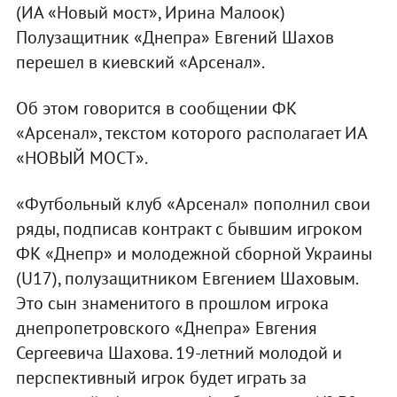
(ИА «Новый мост», Ирина Малоок)
Полузащитник «Днепра» Евгений Шахов
перешел в киевский «Арсенал».
Об этом говорится в сообщении ФК
«Арсенал», текстом которого располагает ИА
«НОВЫЙ МОСТ».
«Футбольный клуб «Арсенал» пополнил свои
ряды, подписав контракт с бывшим игроком
ФК «Днепр» и молодежной сборной Украины
(U17), полузащитником Евгением Шаховым.
Это сын знаменитого в прошлом игрока
днепропетровского «Днепра» Евгения
Сергеевича Шахова. 19-летний молодой и
перспективный игрок будет играть за