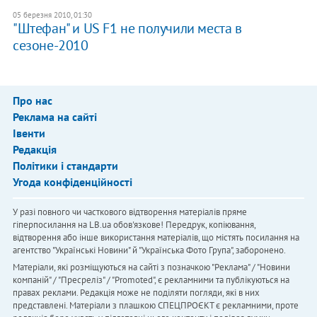
05 березня 2010, 01:30
"Штефан" и US F1 не получили места в
сезоне-2010
Про нас
Реклама на сайті
Івенти
Редакція
Політики і стандарти
Угода конфіденційності
У разі повного чи часткового відтворення матеріалів пряме
гіперпосилання на LB.ua обов'язкове! Передрук, копіювання,
відтворення або інше використання матеріалів, що містять посилання на
агентство "Українськi Новини" й "Українська Фото Група", заборонено.
Матеріали, які розміщуються на сайті з позначкою "Реклама" / "Новини
компаній" / "Пресреліз" / "Promoted", є рекламними та публікуються на
правах реклами. Редакція може не поділяти погляди, які в них
представлені. Матеріали з плашкою СПЕЦПРОЄКТ є рекламними, проте