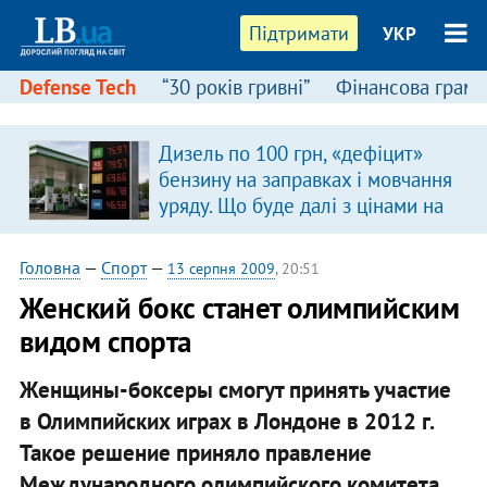
Підтримати
УКР
Defense Tech
“30 років гривні”
Фінансова грамо
Дизель по 100 грн, «дефіцит»
бензину на заправках і мовчання
уряду. Що буде далі з цінами на
пальне?
Головна
—
Спорт
—
13 серпня 2009
, 20:51
Женский бокс станет олимпийским
видом спорта
Женщины-боксеры смогут принять участие
в Олимпийских играх в Лондоне в 2012 г.
Такое решение приняло правление
Международного олимпийского комитета.