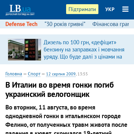
Підтримати
УКР
Defense Tech
“30 років гривні”
Фінансова грамо
:
Дизель по 100 грн, «дефіцит»
бензину на заправках і мовчання
уряду. Що буде далі з цінами на
пальне?
Головна
—
Спорт
—
12 серпня 2009
, 13:55
В Италии во время гонки погиб
украинский велогонщик
Во вторник, 11 августа, во время
однодневной гонки в итальянском городе
Фелино, от полученных травм живота после
падения в кювет, скончался 19-летний