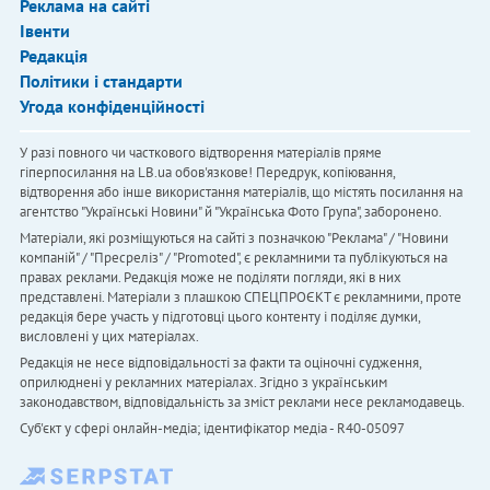
Реклама на сайті
Івенти
Редакція
Політики і стандарти
Угода конфіденційності
У разі повного чи часткового відтворення матеріалів пряме
гіперпосилання на LB.ua обов'язкове! Передрук, копіювання,
відтворення або інше використання матеріалів, що містять посилання на
агентство "Українськi Новини" й "Українська Фото Група", заборонено.
Матеріали, які розміщуються на сайті з позначкою "Реклама" / "Новини
компаній" / "Пресреліз" / "Promoted", є рекламними та публікуються на
правах реклами. Редакція може не поділяти погляди, які в них
представлені. Матеріали з плашкою СПЕЦПРОЄКТ є рекламними, проте
редакція бере участь у підготовці цього контенту і поділяє думки,
висловлені у цих матеріалах.
Редакція не несе відповідальності за факти та оціночні судження,
оприлюднені у рекламних матеріалах. Згідно з українським
законодавством, відповідальність за зміст реклами несе рекламодавець.
Cуб'єкт у сфері онлайн-медіа; ідентифікатор медіа - R40-05097