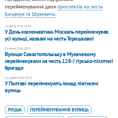
перейменування двох
проспектів на честь
Бандери та Шухевича.
12 квітня 2016, 16:44
У День космонавтики Москаль перейменував
усі вулиці, названі на честь Терешкової
13 квітня 2016, 10:32
Вулицю Севастопольську в Мукачевому
перейменували на честь 128-ї гірсько-піхотної
бригади
21 травня 2016, 10:15
У Полтаві перейменують понад півтисячі
вулиць
ЛУЦЬК
ПЕРЕЙМЕНУВАННЯ ВУЛИЦЬ