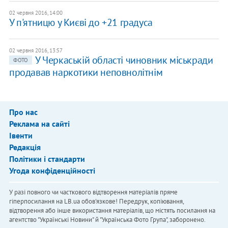
02 червня 2016, 14:00
У п'ятницю у Києві до +21 градуса
02 червня 2016, 13:57
У Черкаській області чиновник міськради
ФОТО
продавав наркотики неповнолітнім
Про нас
Реклама на сайті
Івенти
Редакція
Політики і стандарти
Угода конфіденційності
У разі повного чи часткового відтворення матеріалів пряме
гіперпосилання на LB.ua обов'язкове! Передрук, копіювання,
відтворення або інше використання матеріалів, що містять посилання на
агентство "Українськi Новини" й "Українська Фото Група", заборонено.