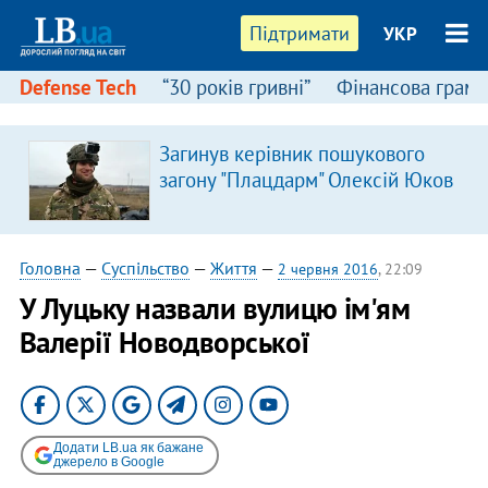
Підтримати
УКР
Defense Tech
“30 років гривні”
Фінансова грамо
Загинув керівник пошукового
загону "Плацдарм" Олексій Юков
Головна
—
Суспільство
—
Життя
—
2 червня 2016
, 22:09
У Луцьку назвали вулицю ім'ям
Валерії Новодворської
Додати LB.ua як бажане
джерело в Google