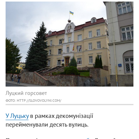
Луцкий горсовет
ФОТО: HTTP://SLOVOVOLYNI.COM/
У Луцьку
в рамках декомунізації
перейменували десять вулиць.