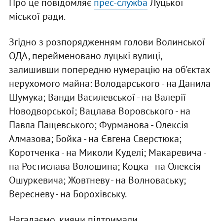
Про це повідомляє
прес-служба
Луцької
міської ради.
Згідно з розпорядженням голови Волинської
ОДА, перейменовано луцькі вулиці,
залишивши попередню нумерацію на об'єктах
нерухомого майна: Володарського - на Данила
Шумука; Ванди Василевської - на Валерії
Новодворської; Вацлава Воровського - на
Павла Пащевського; Фурманова - Олексія
Алмазова; Бойка - на Євгена Сверстюка;
Коротченка - на Миколи Куделі; Макаревича -
на Ростислава Волошина; Коцка - на Олексія
Ошуркевича; Жовтневу - на Волноваську;
Вересневу - на Борохівську.
Нагадаємо, кияни підтримали