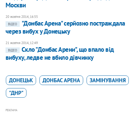
Москви
20 жовтня 2014, 16:55
"Донбас Арена" серйозно постраждала
ВІДЕО
через вибух у Донецьку
21 жовтня 2014, 12:49
Скло "Донбас Арени", що впало від
ВІДЕО
вибуху, ледве не вбило дівчинку
ДОНЕЦЬК
ДОНБАС АРЕНА
ЗАМІНУВАННЯ
"ДНР"
РЕКЛАМА