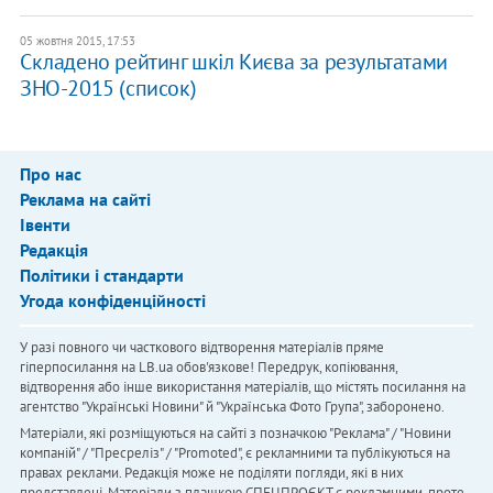
05 жовтня 2015, 17:53
Складено рейтинг шкіл Києва за результатами
ЗНО-2015 (список)
Про нас
Реклама на сайті
Івенти
Редакція
Політики і стандарти
Угода конфіденційності
У разі повного чи часткового відтворення матеріалів пряме
гіперпосилання на LB.ua обов'язкове! Передрук, копіювання,
відтворення або інше використання матеріалів, що містять посилання на
агентство "Українськi Новини" й "Українська Фото Група", заборонено.
Матеріали, які розміщуються на сайті з позначкою "Реклама" / "Новини
компаній" / "Пресреліз" / "Promoted", є рекламними та публікуються на
правах реклами. Редакція може не поділяти погляди, які в них
представлені. Матеріали з плашкою СПЕЦПРОЄКТ є рекламними, проте