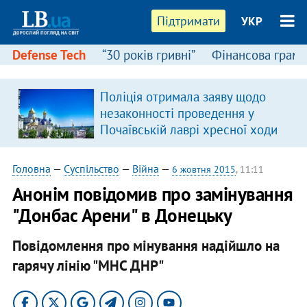
Підтримати
УКР
Defense Tech
“30 років гривні”
Фінансова грамо
Поліція отримала заяву щодо
незаконності проведення у
Почаївській лаврі хресної ходи
Головна
—
Суспільство
—
Війна
—
6 жовтня 2015
, 11:11
Анонім повідомив про замінування
"Донбас Арени" в Донецьку
Повідомлення про мінування надійшло на
гарячу лінію "МНС ДНР"