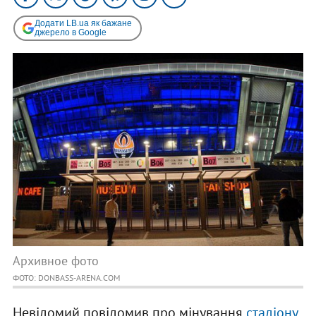
Додати LB.ua як бажане
джерело в Google
Архивное фото
ФОТО: DONBASS-ARENA.COM
Невідомий повідомив про мінування
стадіону