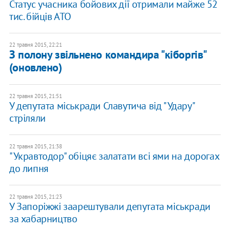
Статус учасника бойових дії отримали майже 52
тис. бійців АТО
22 травня 2015, 22:21
З полону звільнено командира "кіборгів"
(оновлено)
22 травня 2015, 21:51
У депутата міськради Славутича від "Удару"
стріляли
22 травня 2015, 21:38
"Укравтодор" обіцяє залатати всі ями на дорогах
до липня
22 травня 2015, 21:23
У Запоріжжі заарештували депутата міськради
за хабарництво