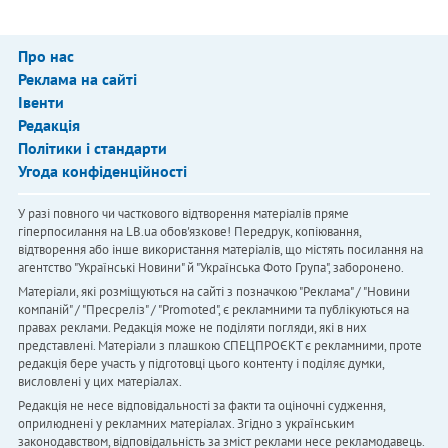
Про нас
Реклама на сайті
Івенти
Редакція
Політики і стандарти
Угода конфіденційності
У разі повного чи часткового відтворення матеріалів пряме
гіперпосилання на LB.ua обов'язкове! Передрук, копіювання,
відтворення або інше використання матеріалів, що містять посилання на
агентство "Українськi Новини" й "Українська Фото Група", заборонено.
Матеріали, які розміщуються на сайті з позначкою "Реклама" / "Новини
компаній" / "Пресреліз" / "Promoted", є рекламними та публікуються на
правах реклами. Редакція може не поділяти погляди, які в них
представлені. Матеріали з плашкою СПЕЦПРОЄКТ є рекламними, проте
редакція бере участь у підготовці цього контенту і поділяє думки,
висловлені у цих матеріалах.
Редакція не несе відповідальності за факти та оціночні судження,
оприлюднені у рекламних матеріалах. Згідно з українським
законодавством, відповідальність за зміст реклами несе рекламодавець.