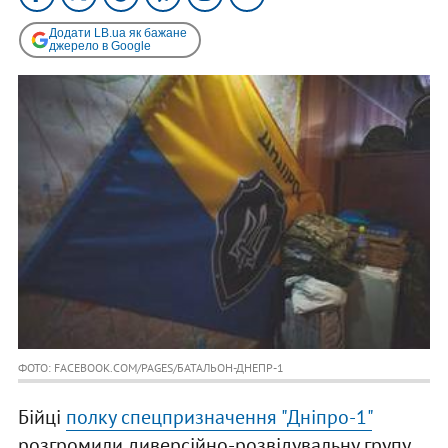
Додати LB.ua як бажане
джерело в Google
ФОТО: FACEBOOK.COM/PAGES/БАТАЛЬОН-ДНЕПР-1
Бійці
полку спецпризначення "Дніпро-1"
розгромили диверсійно-розвідувальну групу