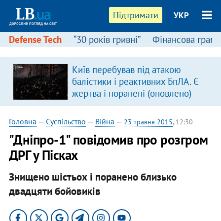
Підтримати
УКР
Defense Tech
“30 років гривні”
Фінансова грамо
Київ перебував під атакою
балістики і реактивних БпЛА. Є
жертва і поранені (оновлено)
Головна
—
Суспільство
—
Війна
—
23 травня 2015
, 12:30
"Дніпро-1" повідомив про розгром
ДРГ у Пісках
Знищено шістьох і поранено близько
двадцяти бойовиків