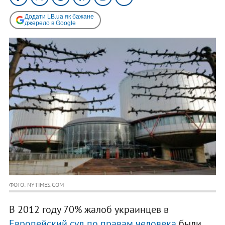
Додати LB.ua як бажане
джерело в Google
ФОТО: NYTIMES.COM
В 2012 году 70% жалоб украинцев в
Европейский суд по правам человека
были