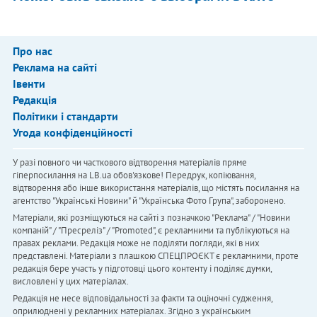
Про нас
Реклама на сайті
Івенти
Редакція
Політики і стандарти
Угода конфіденційності
У разі повного чи часткового відтворення матеріалів пряме
гіперпосилання на LB.ua обов'язкове! Передрук, копіювання,
відтворення або інше використання матеріалів, що містять посилання на
агентство "Українськi Новини" й "Українська Фото Група", заборонено.
Матеріали, які розміщуються на сайті з позначкою "Реклама" / "Новини
компаній" / "Пресреліз" / "Promoted", є рекламними та публікуються на
правах реклами. Редакція може не поділяти погляди, які в них
представлені. Матеріали з плашкою СПЕЦПРОЄКТ є рекламними, проте
редакція бере участь у підготовці цього контенту і поділяє думки,
висловлені у цих матеріалах.
Редакція не несе відповідальності за факти та оціночні судження,
оприлюднені у рекламних матеріалах. Згідно з українським