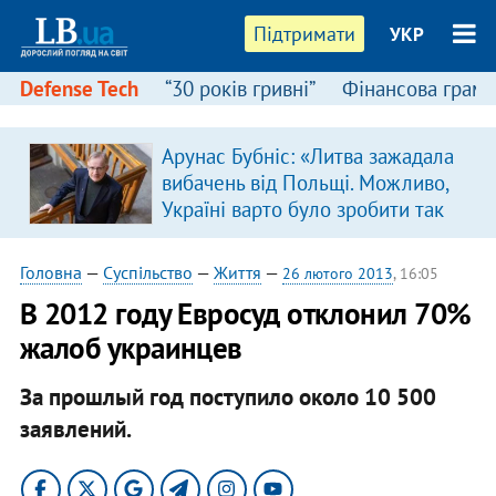
Підтримати
УКР
Defense Tech
“30 років гривні”
Фінансова грамо
Арунас Бубніс: «Литва зажадала
вибачень від Польщі. Можливо,
Україні варто було зробити так
само»
Головна
—
Суспільство
—
Життя
—
26 лютого 2013
, 16:05
В 2012 году Евросуд отклонил 70%
жалоб украинцев
За прошлый год поступило около 10 500
заявлений.