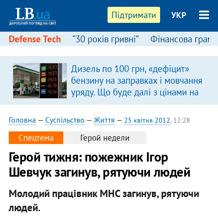
Підтримати
УКР
Defense Tech
“30 років гривні”
Фінансова грамо
Дизель по 100 грн, «дефіцит»
бензину на заправках і мовчання
уряду. Що буде далі з цінами на
пальне?
Головна
—
Суспільство
—
Життя
—
25 квітня 2012
, 12:28
Спецтема
Герой недели
Герой тижня: пожежник Ігор
Шевчук загинув, рятуючи людей
Молодий працівник МНС загинув, рятуючи
людей.