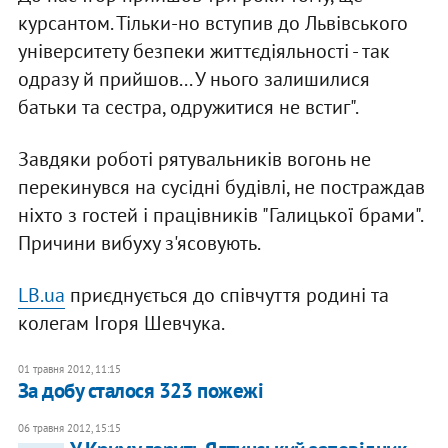
курсантом. Тільки-но вступив до Львівського
університету безпеки життєдіяльності - так
одразу й прийшов... У нього залишилися
батьки та сестра, одружитися не встиг".
Завдяки роботі рятувальників вогонь не
перекинувся на сусідні будівлі, не постраждав
ніхто з гостей і працівників "Галицької брами".
Причини вибуху з'ясовують.
LB.ua
приєднується до співчуття родині та
колегам Ігоря Шевчука.
01 травня 2012, 11:15
За добу сталося 323 пожежі
06 травня 2012, 15:15