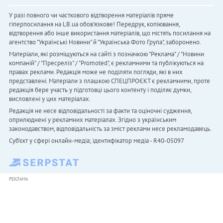
У разі повного чи часткового відтворення матеріалів пряме
гіперпосилання на LB.ua обов'язкове! Передрук, копіювання,
відтворення або інше використання матеріалів, що містять посилання на
агентство "Українськi Новини" й "Українська Фото Група", заборонено.
Матеріали, які розміщуються на сайті з позначкою "Реклама" / "Новини
компаній" / "Пресреліз" / "Promoted", є рекламними та публікуються на
правах реклами. Редакція може не поділяти погляди, які в них
представлені. Матеріали з плашкою СПЕЦПРОЄКТ є рекламними, проте
редакція бере участь у підготовці цього контенту і поділяє думки,
висловлені у цих матеріалах.
Редакція не несе відповідальності за факти та оціночні судження,
оприлюднені у рекламних матеріалах. Згідно з українським
законодавством, відповідальність за зміст реклами несе рекламодавець.
Cуб'єкт у сфері онлайн-медіа; ідентифікатор медіа - R40-05097
РЕКЛАМА