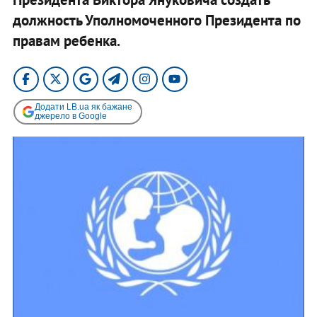
должность Уполномоченного Президента по
правам ребенка.
Додати LB.ua як бажане
джерело в Google