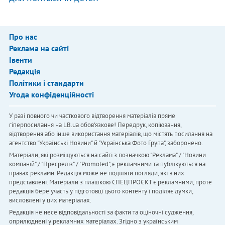
Про нас
Реклама на сайті
Івенти
Редакція
Політики і стандарти
Угода конфіденційності
У разі повного чи часткового відтворення матеріалів пряме
гіперпосилання на LB.ua обов'язкове! Передрук, копіювання,
відтворення або інше використання матеріалів, що містять посилання на
агентство "Українськi Новини" й "Українська Фото Група", заборонено.
Матеріали, які розміщуються на сайті з позначкою "Реклама" / "Новини
компаній" / "Пресреліз" / "Promoted", є рекламними та публікуються на
правах реклами. Редакція може не поділяти погляди, які в них
представлені. Матеріали з плашкою СПЕЦПРОЄКТ є рекламними, проте
редакція бере участь у підготовці цього контенту і поділяє думки,
висловлені у цих матеріалах.
Редакція не несе відповідальності за факти та оціночні судження,
оприлюднені у рекламних матеріалах. Згідно з українським