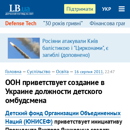
Підтримати
УКР
Defense Tech
“30 років гривні”
Фінансова грамо
Росіяни атакували Київ
балістикою і "Цирконами", є
загиблі (доповнено)
Головна
—
Суспільство
—
Освіта
—
16 серпня 2011
, 22:47
​ООН приветствует создание в
Украине должности детского
омбудсмена
Детский фонд Организации Объединенных
Наций (ЮНИСЕФ)
приветствует инициативу
Президента Виктора Януковича создать