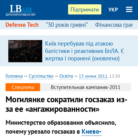
Підтримати
УКР
Defense Tech
“30 років гривні”
Фінансова грамо
Київ перебував під атакою
балістики і реактивних БпЛА. Є
жертва і поранені (оновлено)
Головна
—
Суспільство
—
Освіта
—
13 липня 2011
, 12:30
Спецтема
Вступительная кампания-2011
Могилянке сократили госзаказ из-
за ее «ангажированности»
Министерство образования объяснило,
почему урезало госзаказ в
Киево-