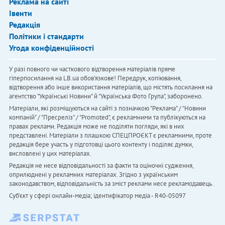
Реклама на сайті
Івенти
Редакція
Політики і стандарти
Угода конфіденційності
У разі повного чи часткового відтворення матеріалів пряме
гіперпосилання на LB.ua обов'язкове! Передрук, копіювання,
відтворення або інше використання матеріалів, що містять посилання на
агентство "Українськi Новини" й "Українська Фото Група", заборонено.
Матеріали, які розміщуються на сайті з позначкою "Реклама" / "Новини
компаній" / "Пресреліз" / "Promoted", є рекламними та публікуються на
правах реклами. Редакція може не поділяти погляди, які в них
представлені. Матеріали з плашкою СПЕЦПРОЄКТ є рекламними, проте
редакція бере участь у підготовці цього контенту і поділяє думки,
висловлені у цих матеріалах.
Редакція не несе відповідальності за факти та оціночні судження,
оприлюднені у рекламних матеріалах. Згідно з українським
законодавством, відповідальність за зміст реклами несе рекламодавець.
Cуб'єкт у сфері онлайн-медіа; ідентифікатор медіа - R40-05097