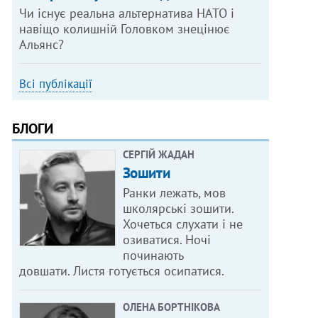
Чи існує реальна альтернатива НАТО і
навіщо колишній Головком знецінює
Альянс?
Всі публікації
БЛОГИ
СЕРГІЙ ЖАДАН
Зошити
Ранки лежать, мов
школярські зошити.
Хочеться слухати і не
озиватися. Ночі
починають
довшати. Листя готується осипатися.
ОЛЕНА БОРТНІКОВА