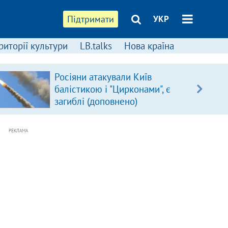
Підтримати
УКР
риторії культури
LB.talks
Нова країна
Росіяни атакували Київ
балістикою і "Цирконами", є
загиблі (доповнено)
РЕКЛАМА