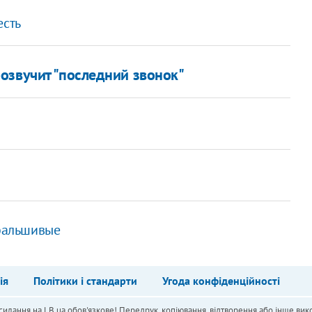
есть
озвучит "последний звонок"
 фальшивые
ія
Політики і стандарти
Угода конфіденційності
силання на LB.ua обов'язкове! Передрук, копіювання, відтворення або інше вико