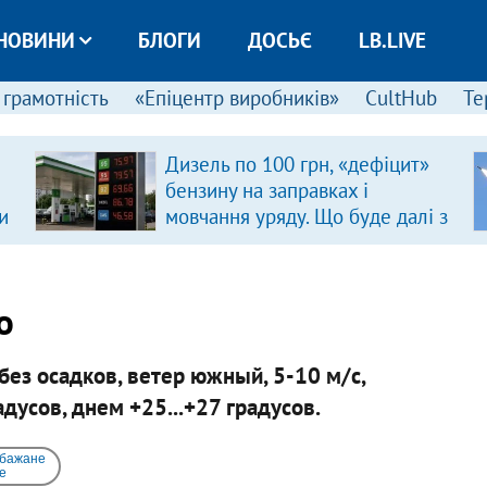
НОВИНИ
БЛОГИ
ДОСЬЄ
LB.LIVE
 грамотність
«Епіцентр виробників»
CultHub
Те
Дизель по 100 грн, «дефіцит»
бензину на заправках і
и
мовчання уряду. Що буде далі з
цінами на пальне?
о
без осадков, ветер южный, 5-10 м/с,
дусов, днем +25...+27 градусов.
 бажане
e