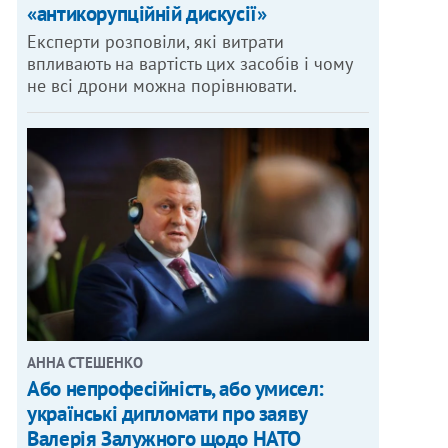
«антикорупційній дискусії»
Експерти розповіли, які витрати
впливають на вартість цих засобів і чому
не всі дрони можна порівнювати.
АННА СТЕШЕНКО
Або непрофесійність, або умисел:
українські дипломати про заяву
Валерія Залужного щодо НАТО