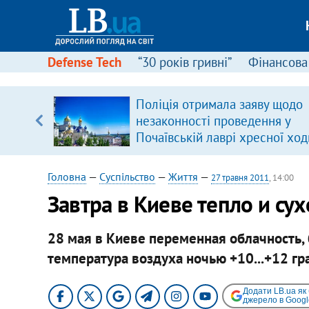
Defense Tech
“30 років гривні”
Фінансова
серця
Поліція отримала заяву щодо
 кави
незаконності проведення у
Почаївській лаврі хресної ход
Головна
—
Суспільство
—
Життя
—
27 травня 2011
, 14:00
Завтра в Киеве тепло и сух
28 мая в Киеве переменная облачность, 
температура воздуха ночью +10...+12 гра
Додати LB.ua як
джерело в Googl