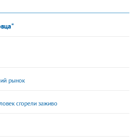
овца"
кий рынок
еловек сгорели заживо