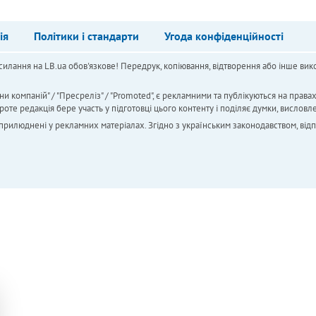
ія
Політики і стандарти
Угода конфіденційності
силання на LB.ua обов'язкове! Передрук, копіювання, відтворення або інше вико
ни компаній" / "Пресреліз" / "Promoted", є рекламними та публікуються на права
 редакція бере участь у підготовці цього контенту і поділяє думки, висловле
 оприлюднені у рекламних матеріалах. Згідно з українським законодавством, від