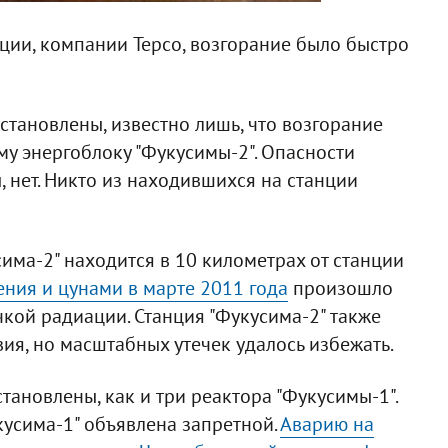
ции, компании Tepco, возгорание было быстро
тановлены, известно лишь, что возгорание
у энергоблоку "Фукусимы-2". Опасности
, нет. Никто из находившихся на станции
има-2" находится в 10 километрах от станции
ения и цунами в марте 2011 года
произошло
кой радиации. Станция "Фукусима-2" также
вия, но масштабных утечек удалось избежать.
тановлены, как и три реактора "Фукусимы-1".
кусима-1" объявлена запретной.
Аварию на