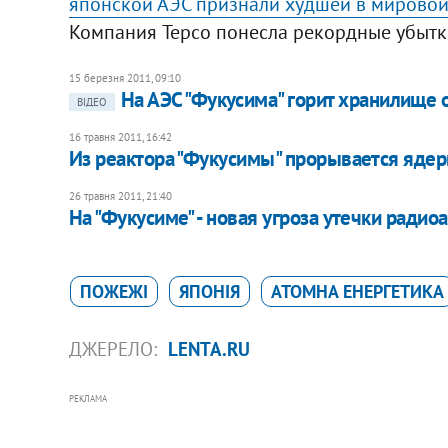
японской АЭС признали худшей в мировой
Компания Tepco понесла рекордные убытк
15 березня 2011, 09:10
На АЭС "Фукусима" горит хранилище
ВІДЕО
16 травня 2011, 16:42
Из реактора "Фукусимы" прорывается ядер
26 травня 2011, 21:40
На "Фукусиме" - новая угроза утечки ради
ПОЖЕЖІ
ЯПОНІЯ
АТОМНА ЕНЕРГЕТИКА
ДЖЕРЕЛО:
LENTA.RU
РЕКЛАМА