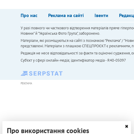
Про нас
Реклама на сайті
Івенти
Редакц
У разі повного чи часткового відтворення матеріалів пряме гіперпо
Новини" й "Українська Фото Група", заборонено.
Матеріали, які розміщуються на сайті з позначкою "Реклама" / "Нови
представлені. Матеріали з плашкою СПЕЦПРОЄКТ є рекламними, проте
Редакція не несе відповідальності за факти та оціночні судження,
Cуб'єкт у сфері онлайн-медіа; ідентифікатор медіа - R40-05097
РЕКЛАМА
Про використання cookies