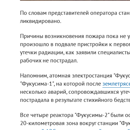
По словам представителей оператора стан
ликвидировано.
Причины возникновения пожара пока не ус
произошло в подвале пристройки к первом
утечки радиации, как заявили специалисты
рабочих не пострадал.
Напомним, атомная электростанция "Фукус
"Фукусима-1", на которой после
землетряс
несколько аварий, сопровождавшихся утеч
пострадала в результате стихийного бедст
Все четыре реактора "Фукусимы-2" были ос
20-километровая зона вокруг станции "Фу