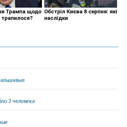
 фальшивые
бло 2 человека
ные