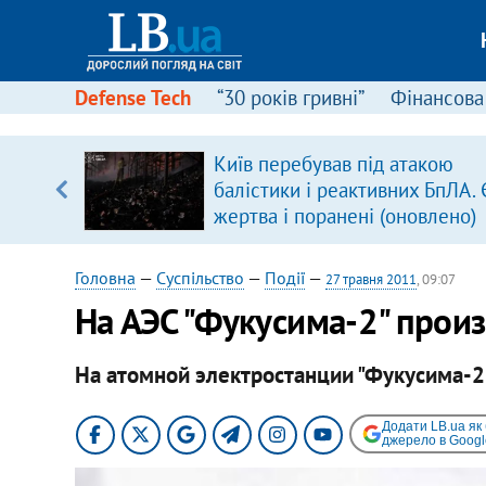
Defense Tech
“30 років гривні”
Фінансова
вив про
Київ перебував під атакою
боку
балістики і реактивних БпЛА. 
жертва і поранені (оновлено)
Головна
—
Суспільство
—
Події
—
27 травня 2011
, 09:07
На АЭС "Фукусима-2" прои
На атомной электростанции "Фукусима-2
Додати LB.ua як
джерело в Googl