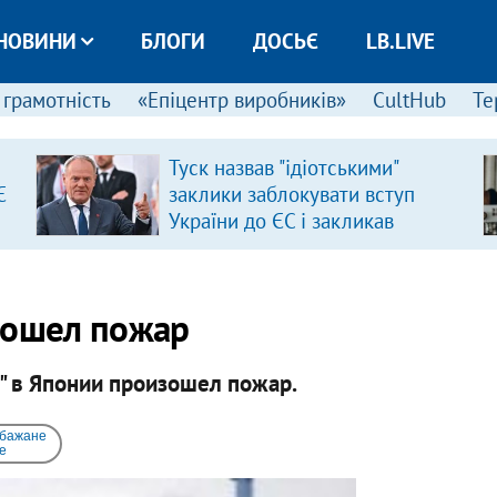
НОВИНИ
БЛОГИ
ДОСЬЄ
LB.LIVE
 грамотність
«Епіцентр виробників»
CultHub
Те
Туск назвав "ідіотськими"
Є
заклики заблокувати вступ
України до ЄС і закликав
припинити антиукраїнську
риторику
зошел пожар
" в Японии произошел пожар.
 бажане
e