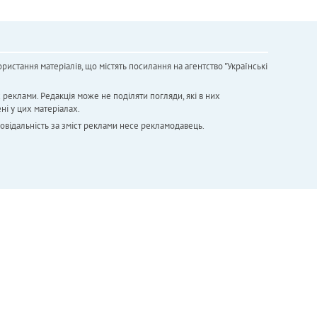
ристання матеріалів, що містять посилання на агентство "Українськi
х реклами. Редакція може не поділяти погляди, які в них
ні у цих матеріалах.
повідальність за зміст реклами несе рекламодавець.