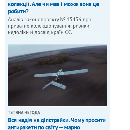
колекції. Але чи має і може вона це
робити?
Аналіз законопроєкту № 15436 про
приватне колекціонування: ризики,
недоліки й досвід країн ЄС.
ТЕТЯНА НЕГОДА
Вся надія на діпстрайки. Чому просити
антиракети по світу — марно