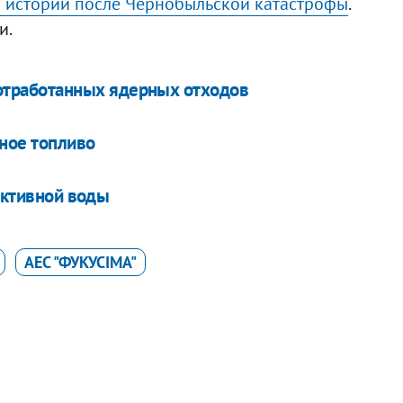
 истории после Чернобыльской катастрофы
.
и.
 отработанных ядерных отходов
ное топливо
оактивной воды
АЕС "ФУКУСІМА"