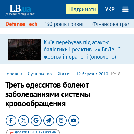
Підтримати
УКР
Defense Tech
“30 років гривні”
Фінансова грамо
Київ перебував під атакою
балістики і реактивних БпЛА. Є
жертва і поранені (оновлено)
Головна
—
Суспільство
—
Життя
—
12 березня 2010
, 19:18
Треть одесситов болеют
заболеваниями системы
кровообращения
Додати LB.ua як бажане