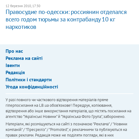
12 березня 2010, 17:30
Правосудие по-одесски: россиянин отделался
всего годом тюрьмы за контрабанду 10 кг
наркотиков
Про нас
Реклама на сайті
Івенти
Редакція
Політики і стандарти
Угода конфіденційності
У разі повного чи часткового відтворення матеріалів пряме
гіперпосилання на LB.ua обов'язкове! Передрук, копіювання,
відтворення або інше використання матеріалів, що містять посилання на
агентство "Українськi Новини" й "Українська Фото Група", заборонено.
Матеріали, які розміщуються на сайті з позначкою "Реклама" / "Новини
компаній" / "Пресреліз" / "Promoted", є рекламними та публікуються на
правах реклами. Редакція може не поділяти погляди, які в них