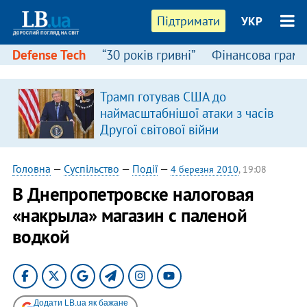
Підтримати
УКР
Defense Tech
“30 років гривні”
Фінансова грамо
Трамп готував США до
наймасштабнішої атаки з часів
Другої світової війни
Головна
—
Суспільство
—
Події
—
4 березня 2010
, 19:08
В Днепропетровске налоговая
«накрыла» магазин с паленой
водкой
Додати LB.ua як бажане