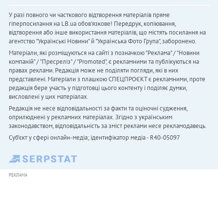
У разі повного чи часткового відтворення матеріалів пряме
гіперпосилання на LB.ua обов'язкове! Передрук, копіювання,
відтворення або інше використання матеріалів, що містять посилання на
агентство "Українськi Новини" й "Українська Фото Група", заборонено.
Матеріали, які розміщуються на сайті з позначкою "Реклама" / "Новини
компаній" / "Пресреліз" / "Promoted", є рекламними та публікуються на
правах реклами. Редакція може не поділяти погляди, які в них
представлені. Матеріали з плашкою СПЕЦПРОЄКТ є рекламними, проте
редакція бере участь у підготовці цього контенту і поділяє думки,
висловлені у цих матеріалах.
Редакція не несе відповідальності за факти та оціночні судження,
оприлюднені у рекламних матеріалах. Згідно з українським
законодавством, відповідальність за зміст реклами несе рекламодавець.
Cуб'єкт у сфері онлайн-медіа; ідентифікатор медіа - R40-05097
РЕКЛАМА