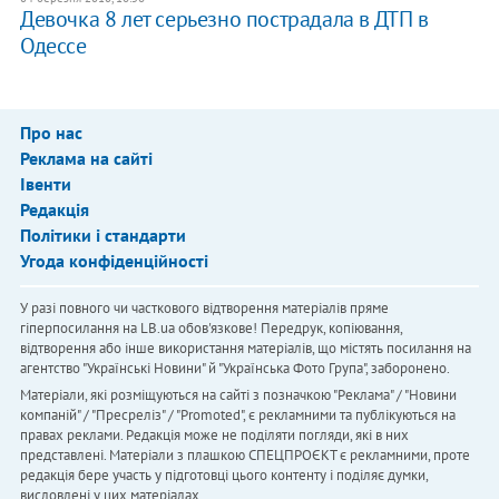
Девочка 8 лет серьезно пострадала в ДТП в
Одессе
Про нас
Реклама на сайті
Івенти
Редакція
Політики і стандарти
Угода конфіденційності
У разі повного чи часткового відтворення матеріалів пряме
гіперпосилання на LB.ua обов'язкове! Передрук, копіювання,
відтворення або інше використання матеріалів, що містять посилання на
агентство "Українськi Новини" й "Українська Фото Група", заборонено.
Матеріали, які розміщуються на сайті з позначкою "Реклама" / "Новини
компаній" / "Пресреліз" / "Promoted", є рекламними та публікуються на
правах реклами. Редакція може не поділяти погляди, які в них
представлені. Матеріали з плашкою СПЕЦПРОЄКТ є рекламними, проте
редакція бере участь у підготовці цього контенту і поділяє думки,
висловлені у цих матеріалах.