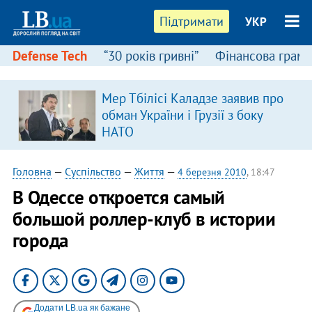
Підтримати
УКР
Defense Tech
“30 років гривні”
Фінансова грамо
Мер Тбілісі Каладзе заявив про
обман України і Грузії з боку
НАТО
Головна
—
Суспільство
—
Життя
—
4 березня 2010
, 18:47
В Одессе откроется самый
большой роллер-клуб в истории
города
Додати LB.ua як бажане