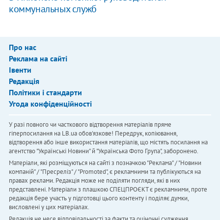
коммунальных служб
Про нас
Реклама на сайті
Івенти
Редакція
Політики і стандарти
Угода конфіденційності
У разі повного чи часткового відтворення матеріалів пряме
гіперпосилання на LB.ua обов'язкове! Передрук, копіювання,
відтворення або інше використання матеріалів, що містять посилання на
агентство "Українськi Новини" й "Українська Фото Група", заборонено.
Матеріали, які розміщуються на сайті з позначкою "Реклама" / "Новини
компаній" / "Пресреліз" / "Promoted", є рекламними та публікуються на
правах реклами. Редакція може не поділяти погляди, які в них
представлені. Матеріали з плашкою СПЕЦПРОЄКТ є рекламними, проте
редакція бере участь у підготовці цього контенту і поділяє думки,
висловлені у цих матеріалах.
Редакція не несе відповідальності за факти та оціночні судження,