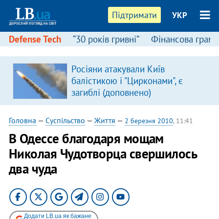
Підтримати
УКР
Defense Tech
“30 років гривні”
Фінансова грамо
Росіяни атакували Київ
балістикою і "Цирконами", є
загиблі (доповнено)
Головна
—
Суспільство
—
Життя
—
2 березня 2010
, 11:41
В Одессе благодаря мощам
Николая Чудотворца свершилось
два чуда
Додати LB.ua як бажане