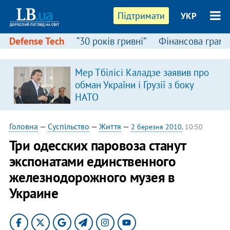
Підтримати
УКР
Defense Tech
“30 років гривні”
Фінансова грамо
Мер Тбілісі Каладзе заявив про
обман України і Грузії з боку
НАТО
Головна
—
Суспільство
—
Життя
—
2 березня 2010
, 10:50
Три одесских паровоза станут
экспонатами единственного
железнодорожного музея в
Украине