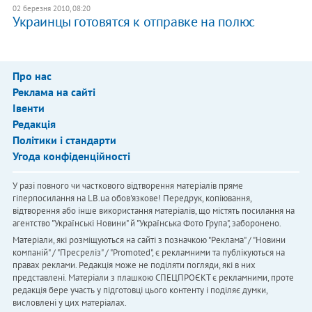
02 березня 2010, 08:20
Украинцы готовятся к отправке на полюс
Про нас
Реклама на сайті
Івенти
Редакція
Політики і стандарти
Угода конфіденційності
У разі повного чи часткового відтворення матеріалів пряме
гіперпосилання на LB.ua обов'язкове! Передрук, копіювання,
відтворення або інше використання матеріалів, що містять посилання на
агентство "Українськi Новини" й "Українська Фото Група", заборонено.
Матеріали, які розміщуються на сайті з позначкою "Реклама" / "Новини
компаній" / "Пресреліз" / "Promoted", є рекламними та публікуються на
правах реклами. Редакція може не поділяти погляди, які в них
представлені. Матеріали з плашкою СПЕЦПРОЄКТ є рекламними, проте
редакція бере участь у підготовці цього контенту і поділяє думки,
висловлені у цих матеріалах.