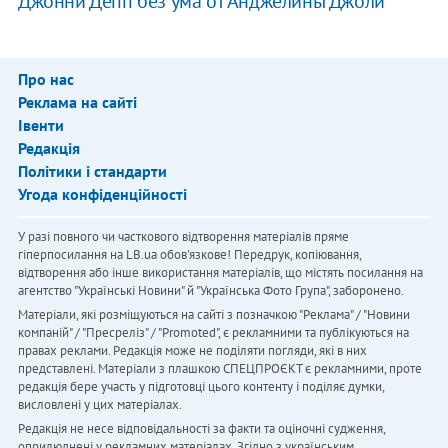
Джонни Депп без ума от Анджелины Джоли
Про нас
Реклама на сайті
Івенти
Редакція
Політики і стандарти
Угода конфіденційності
У разі повного чи часткового відтворення матеріалів пряме
гіперпосилання на LB.ua обов'язкове! Передрук, копіювання,
відтворення або інше використання матеріалів, що містять посилання на
агентство "Українськi Новини" й "Українська Фото Група", заборонено.
Матеріали, які розміщуються на сайті з позначкою "Реклама" / "Новини
компаній" / "Пресреліз" / "Promoted", є рекламними та публікуються на
правах реклами. Редакція може не поділяти погляди, які в них
представлені. Матеріали з плашкою СПЕЦПРОЄКТ є рекламними, проте
редакція бере участь у підготовці цього контенту і поділяє думки,
висловлені у цих матеріалах.
Редакція не несе відповідальності за факти та оціночні судження,
оприлюднені у рекламних матеріалах. Згідно з українським