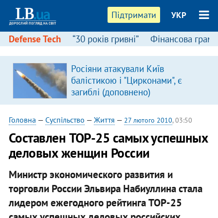
Підтримати
УКР
Defense Tech
“30 років гривні”
Фінансова грамо
Росіяни атакували Київ
балістикою і "Цирконами", є
загиблі (доповнено)
Головна
—
Суспільство
—
Життя
—
27 лютого 2010
, 03:50
Составлен TOP-25 самых успешных
деловых женщин России
Министр экономического развития и
торговли России Эльвира Набиуллина стала
лидером ежегодного рейтинга TOP-25
самых успешных деловых российских