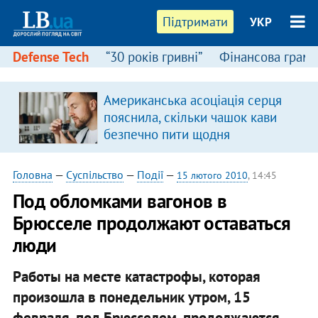
Підтримати
УКР
Defense Tech
“30 років гривні”
Фінансова грамо
Американська асоціація серця
в
пояснила, скільки чашок кави
безпечно пити щодня
Головна
—
Суспільство
—
Події
—
15 лютого 2010
, 14:45
Под обломками вагонов в
Брюсселе продолжают оставаться
люди
Работы на месте катастрофы, которая
произошла в понедельник утром, 15
февраля, под Брюсселем, продолжаются.