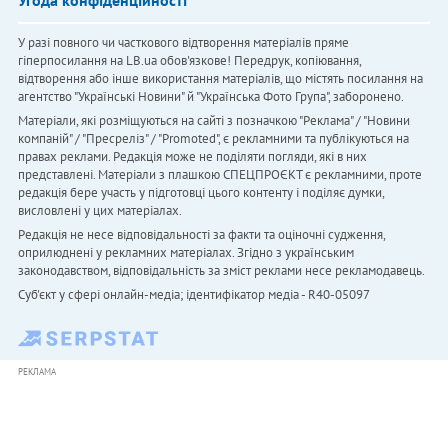
У разі повного чи часткового відтворення матеріалів пряме
гіперпосилання на LB.ua обов'язкове! Передрук, копіювання,
відтворення або інше використання матеріалів, що містять посилання на
агентство "Українськi Новини" й "Українська Фото Група", заборонено.
Матеріали, які розміщуються на сайті з позначкою "Реклама" / "Новини
компаній" / "Пресреліз" / "Promoted", є рекламними та публікуються на
правах реклами. Редакція може не поділяти погляди, які в них
представлені. Матеріали з плашкою СПЕЦПРОЄКТ є рекламними, проте
редакція бере участь у підготовці цього контенту і поділяє думки,
висловлені у цих матеріалах.
Редакція не несе відповідальності за факти та оціночні судження,
оприлюднені у рекламних матеріалах. Згідно з українським
законодавством, відповідальність за зміст реклами несе рекламодавець.
Cуб'єкт у сфері онлайн-медіа; ідентифікатор медіа - R40-05097
РЕКЛАМА