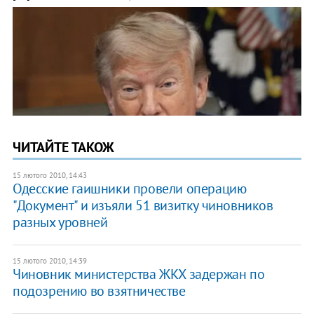
ЧИТАЙТЕ ТАКОЖ
15 лютого 2010, 14:43
Одесские гаишники провели операцию
"Документ" и изъяли 51 визитку чиновников
разных уровней
15 лютого 2010, 14:39
Чиновник министерства ЖКХ задержан по
подозрению во взятничестве