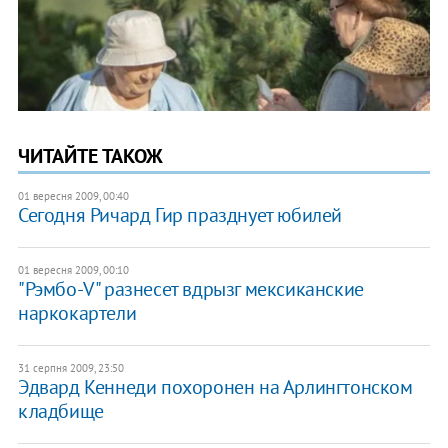
ЧИТАЙТЕ ТАКОЖ
01 вересня 2009, 00:40
Сегодня Ричард Гир празднует юбилей
01 вересня 2009, 00:10
"Рэмбо-V" разнесет вдрызг мексиканские
наркокартели
31 серпня 2009, 23:50
Эдвард Кеннеди похоронен на Арлингтонском
кладбище