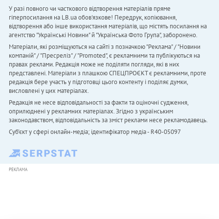
У разі повного чи часткового відтворення матеріалів пряме
гіперпосилання на LB.ua обов'язкове! Передрук, копіювання,
відтворення або інше використання матеріалів, що містять посилання на
агентство "Українськi Новини" й "Українська Фото Група", заборонено.
Матеріали, які розміщуються на сайті з позначкою "Реклама" / "Новини
компаній" / "Пресреліз" / "Promoted", є рекламними та публікуються на
правах реклами. Редакція може не поділяти погляди, які в них
представлені. Матеріали з плашкою СПЕЦПРОЄКТ є рекламними, проте
редакція бере участь у підготовці цього контенту і поділяє думки,
висловлені у цих матеріалах.
Редакція не несе відповідальності за факти та оціночні судження,
оприлюднені у рекламних матеріалах. Згідно з українським
законодавством, відповідальність за зміст реклами несе рекламодавець.
Cуб'єкт у сфері онлайн-медіа; ідентифікатор медіа - R40-05097
РЕКЛАМА