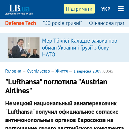
Підтримати
УКР
Defense Tech
“30 років гривні”
Фінансова грамо
Мер Тбілісі Каладзе заявив про
в
обман України і Грузії з боку
НАТО
Головна
—
Суспільство
—
Життя
—
1 вересня 2009
, 00:45
"Lufthansa" поглотила "Austrian
Airlines"
Немецкий национальный авиаперевозчик
"Lufthansa" получил официальное согласие
антимонопольных органов Евросоюза на
поглощение своего австрийского конкурента