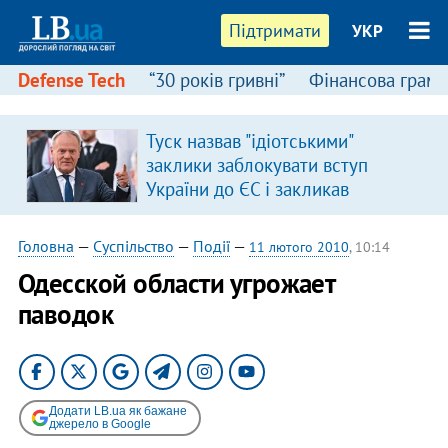
Підтримати
УКР
Defense Tech
“30 років гривні”
Фінансова грамо
Туск назвав "ідіотськими"
я
заклики заблокувати вступ
України до ЄС і закликав
припинити антиукраїнську
риторику
Головна
—
Суспільство
—
Події
—
11 лютого 2010
, 10:14
Одесской области угрожает
паводок
Додати LB.ua як бажане
джерело в Google