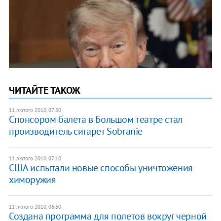
ЧИТАЙТЕ ТАКОЖ
11 лютого 2010, 07:50
Спонсором балета в Большом театре стал
производитель сигарет Sobranie
11 лютого 2010, 07:10
США испытали новые способы уничтожения
химоружия
11 лютого 2010, 06:30
Создана программа для полетов вокруг черной