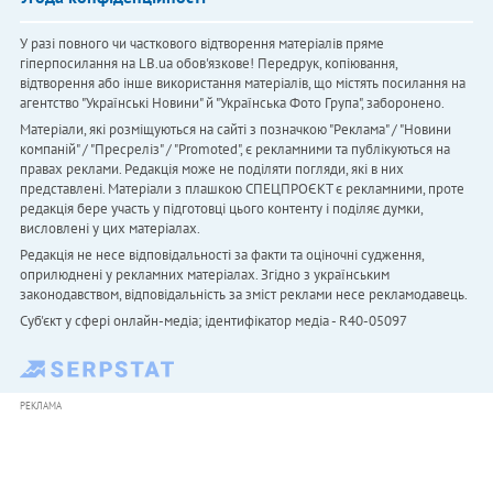
У разі повного чи часткового відтворення матеріалів пряме
гіперпосилання на LB.ua обов'язкове! Передрук, копіювання,
відтворення або інше використання матеріалів, що містять посилання на
агентство "Українськi Новини" й "Українська Фото Група", заборонено.
Матеріали, які розміщуються на сайті з позначкою "Реклама" / "Новини
компаній" / "Пресреліз" / "Promoted", є рекламними та публікуються на
правах реклами. Редакція може не поділяти погляди, які в них
представлені. Матеріали з плашкою СПЕЦПРОЄКТ є рекламними, проте
редакція бере участь у підготовці цього контенту і поділяє думки,
висловлені у цих матеріалах.
Редакція не несе відповідальності за факти та оціночні судження,
оприлюднені у рекламних матеріалах. Згідно з українським
законодавством, відповідальність за зміст реклами несе рекламодавець.
Cуб'єкт у сфері онлайн-медіа; ідентифікатор медіа - R40-05097
РЕКЛАМА