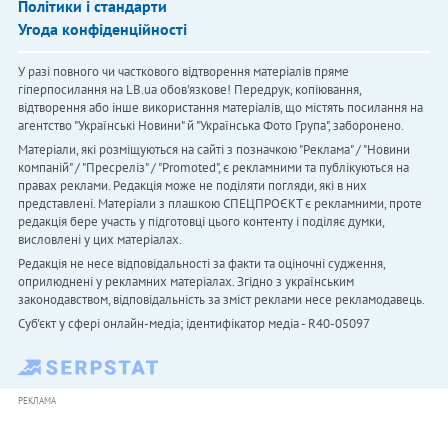
Політики і стандарти
Угода конфіденційності
У разі повного чи часткового відтворення матеріалів пряме
гіперпосилання на LB.ua обов'язкове! Передрук, копіювання,
відтворення або інше використання матеріалів, що містять посилання на
агентство "Українськi Новини" й "Українська Фото Група", заборонено.
Матеріали, які розміщуються на сайті з позначкою "Реклама" / "Новини
компаній" / "Пресреліз" / "Promoted", є рекламними та публікуються на
правах реклами. Редакція може не поділяти погляди, які в них
представлені. Матеріали з плашкою СПЕЦПРОЄКТ є рекламними, проте
редакція бере участь у підготовці цього контенту і поділяє думки,
висловлені у цих матеріалах.
Редакція не несе відповідальності за факти та оціночні судження,
оприлюднені у рекламних матеріалах. Згідно з українським
законодавством, відповідальність за зміст реклами несе рекламодавець.
Cуб'єкт у сфері онлайн-медіа; ідентифікатор медіа - R40-05097
РЕКЛАМА