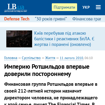
Підтримати
УКР
Defense Tech
“30 років гривні”
Фінансова грамо
:
Київ перебував під атакою
балістики і реактивних БпЛА. Є
жертва і поранені (оновлено)
Головна
—
Суспільство
—
Життя
—
11 лютого 2010
, 06:10
Империю Ротшильдов впервые
доверили постороннему
Финансовая группа Ротшильдов впервые в
своей 212-летней истории назначит
директором человека, не принадлежащего
к этой семье, пишет The Financial Times. В