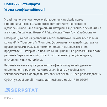
Політики і стандарти
Угода конфіденційності
У разі повного чи часткового відтворення матеріалів пряме
гіперпосилання на LB.ua обов'язкове! Передрук, копіювання,
відтворення або інше використання матеріалів, що містять посилання на
агентство "Українськi Новини" й "Українська Фото Група", заборонено.
Матеріали, які розміщуються на сайті з позначкою "Реклама" / "Новини
компаній" / "Пресреліз" / "Promoted", є рекламними та публікуються на
правах реклами. Редакція може не поділяти погляди, які в них
представлені. Матеріали з плашкою СПЕЦПРОЄКТ є рекламними, проте
редакція бере участь у підготовці цього контенту і поділяє думки,
висловлені у цих матеріалах.
Редакція не несе відповідальності за факти та оціночні судження,
оприлюднені у рекламних матеріалах. Згідно з українським
законодавством, відповідальність за зміст реклами несе рекламодавець.
Cуб'єкт у сфері онлайн-медіа; ідентифікатор медіа - R40-05097
РЕКЛАМА