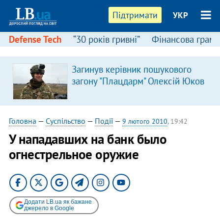
Підтримати
УКР
Defense Tech
“30 років гривні”
Фінансова грамо
Загинув керівник пошукового
загону "Плацдарм" Олексій Юков
Головна
—
Суспільство
—
Події
—
9 лютого 2010
, 19:42
У нападавших на банк было
огнестрельное оружие
Додати LB.ua як бажане
джерело в Google