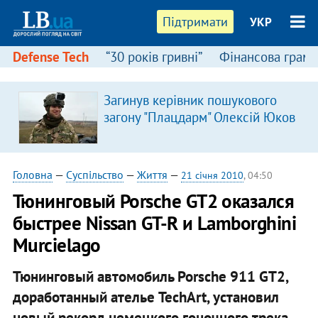
Підтримати
УКР
Defense Tech
“30 років гривні”
Фінансова грамо
Загинув керівник пошукового
загону "Плацдарм" Олексій Юков
Головна
—
Суспільство
—
Життя
—
21 січня 2010
, 04:50
Тюнинговый Porsche GT2 оказался
быстрее Nissan GT-R и Lamborghini
Murcielago
Тюнинговый автомобиль Porsche 911 GT2,
доработанный ателье TechArt, установил
новый рекорд немецкого гоночного трека