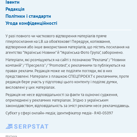
Івенти
Редакція
Політики і стандарти
Угода конфіденційності
У разі повного чи часткового відтворення матеріалів пряме
гіперпосилання на LB.ua обов'язкове! Передрук, копіювання,
відтворення або інше використання матеріалів, що містять посилання на
агентство "Українськi Новини" й "Українська Фото Група", заборонено.
Матеріали, які розміщуються на сайті з позначкою "Реклама" / "Новини
компаній" / "Пресреліз" / "Promoted", є рекламними та публікуються на
правах реклами. Редакція може не поділяти погляди, які в них
представлені. Матеріали з плашкою СПЕЦПРОЄКТ є рекламними, проте
редакція бере участь у підготовці цього контенту і поділяє думки,
висловлені у цих матеріалах.
Редакція не несе відповідальності за факти та оціночні судження,
оприлюднені у рекламних матеріалах. Згідно з українським
законодавством, відповідальність за зміст реклами несе рекламодавець.
Cуб'єкт у сфері онлайн-медіа; ідентифікатор медіа - R40-05097
РЕКЛАМА