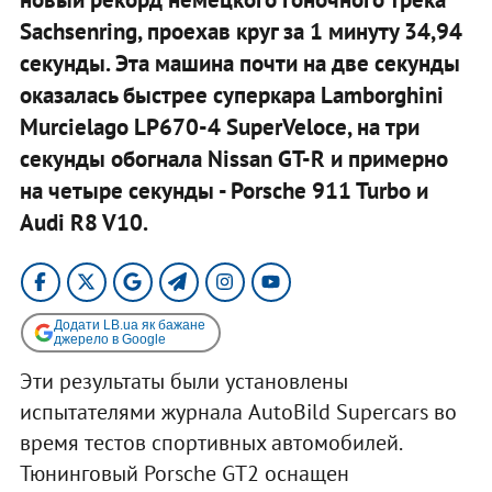
Sachsenring, проехав круг за 1 минуту 34,94
секунды. Эта машина почти на две секунды
оказалась быстрее суперкара Lamborghini
Murcielago LP670-4 SuperVeloce, на три
секунды обогнала Nissan GT-R и примерно
на четыре секунды - Porsche 911 Turbo и
Audi R8 V10.
Додати LB.ua як бажане
джерело в Google
Эти результаты были установлены
испытателями журнала AutoBild Supercars во
время тестов спортивных автомобилей.
Тюнинговый Porsche GT2 оснащен