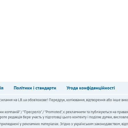
ія
Політики і стандарти
Угода конфіденційності
силання на LB.ua обов'язкове! Передрук, копіювання, відтворення або інше вико
ни компаній" / "Пресреліз" / "Promoted", є рекламними та публікуються на права
 редакція бере участь у підготовці цього контенту і поділяє думки, висловле
 оприлюднені у рекламних матеріалах. Згідно з українським законодавством, від