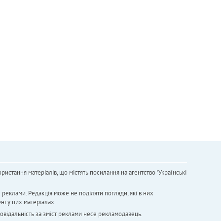
ристання матеріалів, що містять посилання на агентство "Українськi
х реклами. Редакція може не поділяти погляди, які в них
ні у цих матеріалах.
повідальність за зміст реклами несе рекламодавець.