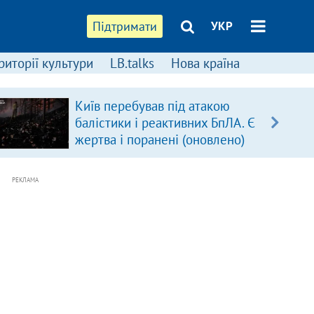
Підтримати
УКР
риторії культури
LB.talks
Нова країна
Київ перебував під атакою
балістики і реактивних БпЛА. Є
жертва і поранені (оновлено)
РЕКЛАМА