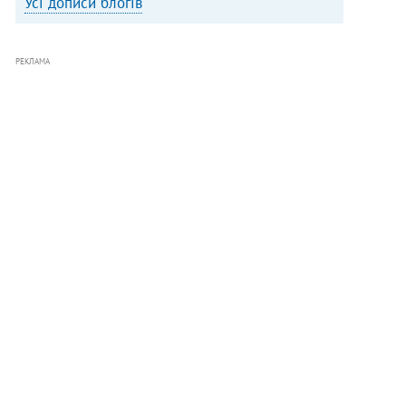
Усі дописи блогів
РЕКЛАМА