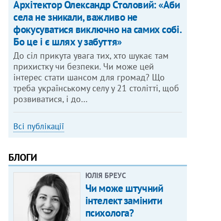
Архітектор Олександр Столовий: «Аби
села не зникали, важливо не
фокусуватися виключно на самих собі.
Бо це і є шлях у забуття»
До сіл прикута увага тих, хто шукає там
прихистку чи безпеки. Чи може цей
інтерес стати шансом для громад? Що
треба українському селу у 21 столітті, щоб
розвиватися, і до…
Всі публікації
БЛОГИ
ЮЛІЯ БРЕУС
Чи може штучний
інтелект замінити
психолога?