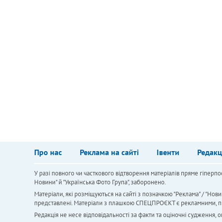
Про нас
Реклама на сайті
Івенти
Редакц
У разі повного чи часткового відтворення матеріалів пряме гіперпо
Новини" й "Українська Фото Група", заборонено.
Матеріали, які розміщуються на сайті з позначкою "Реклама" / "Нови
представлені. Матеріали з плашкою СПЕЦПРОЄКТ є рекламними, проте
Редакція не несе відповідальності за факти та оціночні судження,