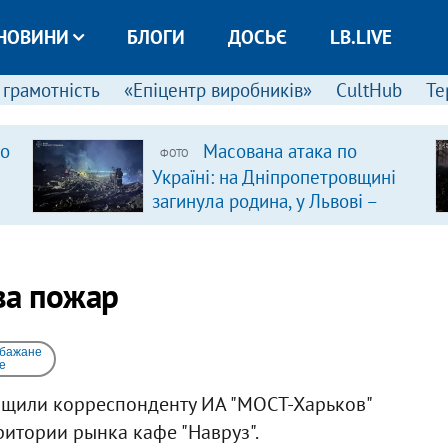
НОВИНИ
БЛОГИ
ДОСЬЄ
LB.LIVE
 грамотність
«Епіцентр виробників»
CultHub
Те
ро
Масована атака по
ФОТО
Україні: на Дніпропетровщині
загинула родина, у Львові –
удар по багатоповерхівках
(доповнюється)
ва пожар
 бажане
e
общили корреспонденту ИА "МОСТ-Харьков"
ритории рынка кафе "Навруз".