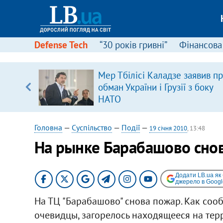
Defense Tech
“30 років гривні”
Фінансова
Мер Тбілісі Каладзе заявив п
уп
обман України і Грузії з боку
НАТО
ку
Головна
—
Суспільство
—
Події
—
19 січня 2010
, 13:48
На рынке Барабашово сно
Додати LB.ua як
джерело в Googl
На ТЦ "Барабашово" снова пожар. Как со
очевидцы, загорелось находящееся на тер