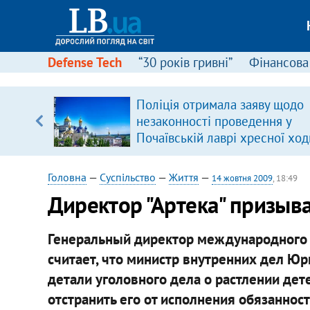
Defense Tech
“30 років гривні”
Фінансова
Поліція отримала заяву щодо
незаконності проведення у
вщині
Почаївській лаврі хресної ход
і –
ах
Головна
—
Суспільство
—
Життя
—
14 жовтня 2009
, 18:49
Директор "Артека" призыв
Генеральный директор международного 
считает, что министр внутренних дел Ю
детали уголовного дела о растлении де
отстранить его от исполнения обязанност