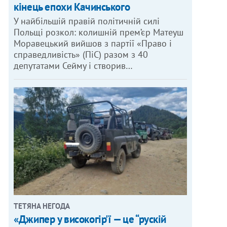
кінець епохи Качинського
У найбільшій правій політичній силі
Польщі розкол: колишній прем’єр Матеуш
Моравецький вийшов з партії «Право і
справедливість» (ПіС) разом з 40
депутатами Сейму і створив…
ТЕТЯНА НЕГОДА
«Джипер у високогір'ї — це “рускій