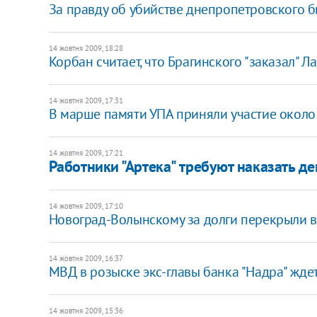
За правду об убийстве днепропетровского 
14 жовтня 2009, 18:28
Корбан считает, что Брагинского "заказал" Л
14 жовтня 2009, 17:31
В марше памяти УПА приняли участие около 
14 жовтня 2009, 17:21
Работники "Артека" требуют наказать д
14 жовтня 2009, 17:10
Новоград-Волынскому за долги перекрыли 
14 жовтня 2009, 16:37
МВД в розыске экс-главы банка "Надра" жде
14 жовтня 2009, 15:36