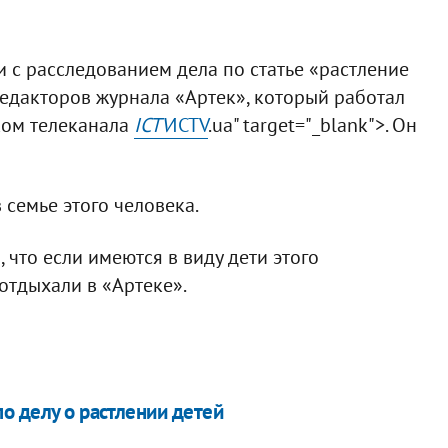
и с расследованием дела по статье «растление
едакторов журнала «Артек», который работал
иком телеканала
ICTV
ICTV
.ua" target="_blank">. Он
 семье этого человека.
 что если имеются в виду дети этого
 отдыхали в «Артеке».
о делу о растлении детей