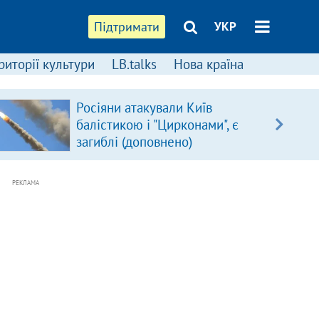
Підтримати
УКР
риторії культури
LB.talks
Нова країна
Росіяни атакували Київ
балістикою і "Цирконами", є
загиблі (доповнено)
РЕКЛАМА