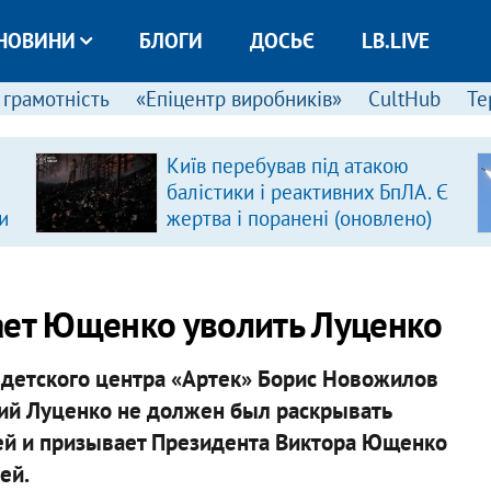
НОВИНИ
БЛОГИ
ДОСЬЄ
LB.LIVE
 грамотність
«Епіцентр виробників»
CultHub
Те
Київ перебував під атакою
балістики і реактивних БпЛА. Є
и
жертва і поранені (оновлено)
ает Ющенко уволить Луценко
детского центра «Артек» Борис Новожилов
рий Луценко не должен был раскрывать
тей и призывает Президента Виктора Ющенко
ей.