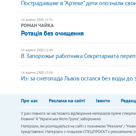
Пострадавшие в "Артеке" дети опознали сво
14 жовтня 2009, 15:31
РОМАН ЧАЙКА
Ротація без очищення
14 жовтня 2009, 15:09
В Запорожье работника Секретариата переп
14 жовтня 2009, 15:04
Из-за снегопада Львов остался без воды до 
Про нас
Реклама на сайті
Івенти
Редакц
У разі повного чи часткового відтворення матеріалів пряме гіперпо
Новини" й "Українська Фото Група", заборонено.
Матеріали, які розміщуються на сайті з позначкою "Реклама" / "Нови
представлені. Матеріали з плашкою СПЕЦПРОЄКТ є рекламними, проте