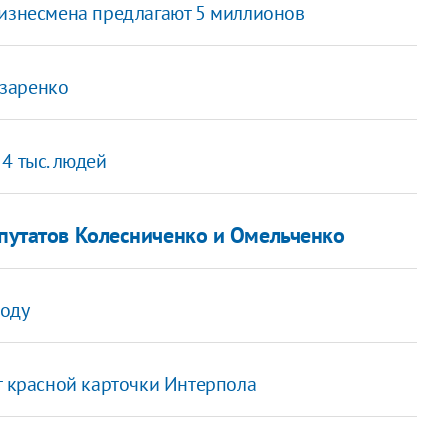
бизнесмена предлагают 5 миллионов
азаренко
4 тыс. людей
епутатов Колесниченко и Омельченко
воду
т красной карточки Интерпола