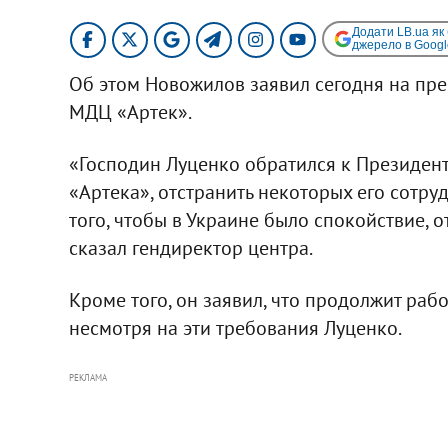
Додати LB.ua як
джерело в Googl
Об этом Новожилов заявил сегодня на пре
МДЦ «Артек».
«Господин Луценко обратился к Президенту
«Артека», отстранить некоторых его сотру
того, чтобы в Украине было спокойствие, о
сказал гендиректор центра.
Кроме того, он заявил, что продолжит раб
несмотря на эти требования Луценко.
РЕКЛАМА