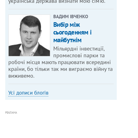
українська держава визнати мою сім’ю.
ВАДИМ ІВЧЕНКО
Вибір між
сьогоденням і
майбутнім
Мільярдні інвестиції,
промислові парки та
робочі місця мають працювати всередині
країни, бо тільки так ми виграємо війну та
виживемо.
Усі дописи блогів
РЕКЛАМА