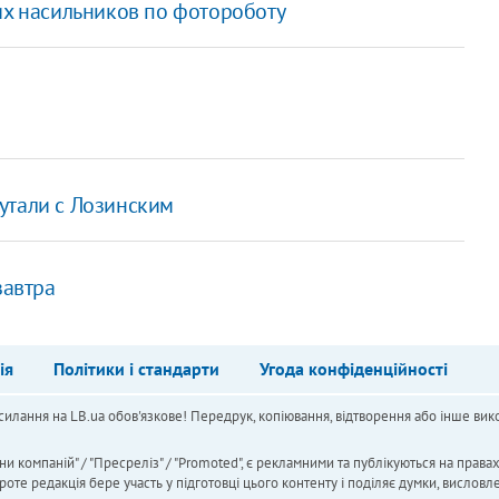
их насильников по фотороботу
утали с Лозинским
завтра
ія
Політики і стандарти
Угода конфіденційності
силання на LB.ua обов'язкове! Передрук, копіювання, відтворення або інше вико
ни компаній" / "Пресреліз" / "Promoted", є рекламними та публікуються на права
 редакція бере участь у підготовці цього контенту і поділяє думки, висловле