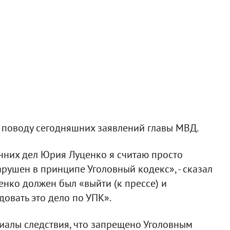
поводу сегодняшних заявлений главы МВД.
нних дел Юрия Луценко я считаю просто
рушен в принципе Уголовный кодекс», - сказал
енко должен был «выйти (к прессе) и
довать это дело по УПК».
иалы следствия, что запрещено Уголовным