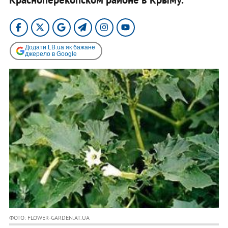
Додати LB.ua як бажане
джерело в Google
ФОТО: FLOWER-GARDEN.AT.UA