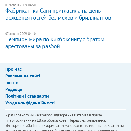
07 жовтня 2009, 04:50
Фабрикантка Сати пригласила на день
рожденья гостей без мехов и бриллиантов
07 жовтня 2009, 04:10
Чемпион мира по кикбоксингу с братом
арестованы за разбой
Про нас
Реклама на сайті
Івенти
Редакція
Політики і стандарти
Угода конфіденційності
У разі повного чи часткового відтворення матеріалів пряме
гіперпосилання на LB.ua обов'язкове! Передрук, копіювання,
відтворення або інше використання матеріалів, що містять посилання на
агентство "Українськi Новини" й "Українська Фото Група", заборонено.