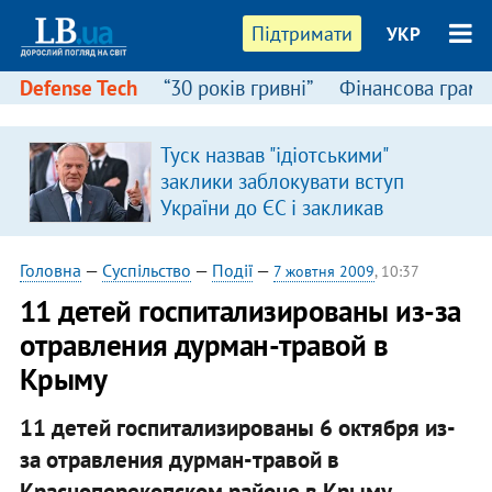
Підтримати
УКР
Defense Tech
“30 років гривні”
Фінансова грамо
Туск назвав "ідіотськими"
заклики заблокувати вступ
України до ЄС і закликав
припинити антиукраїнську
риторику
Головна
—
Суспільство
—
Події
—
7 жовтня 2009
, 10:37
11 детей госпитализированы из-за
отравления дурман-травой в
Крыму
11 детей госпитализированы 6 октября из-
за отравления дурман-травой в
Красноперекопском районе в Крыму.