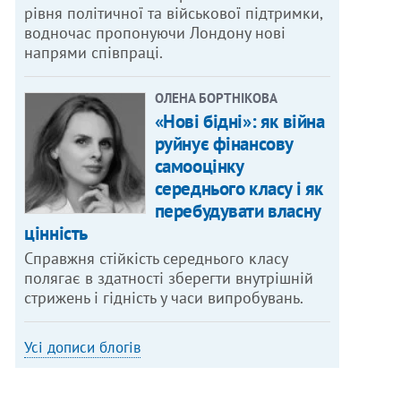
рівня політичної та військової підтримки,
водночас пропонуючи Лондону нові
напрями співпраці.
ОЛЕНА БОРТНІКОВА
«Нові бідні»: як війна
руйнує фінансову
самооцінку
середнього класу і як
перебудувати власну
цінність
Справжня стійкість середнього класу
полягає в здатності зберегти внутрішній
стрижень і гідність у часи випробувань.
Усі дописи блогів