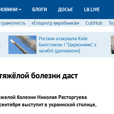
НОВИНИ
БЛОГИ
ДОСЬЄ
LB.LIVE
 грамотність
«Епіцентр виробників»
CultHub
Те
Росіяни атакували Київ
.
балістикою і "Цирконами", є
загиблі (доповнено)
 тяжёлой болезни даст
тяжелой болезни Николая Расторгуева
сентября выступит в украинской столице,