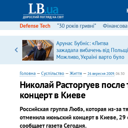
Defense Tech
“30 років гривні”
Фінансова
ою
Арунас Бубніс: «Литва
пЛА. Є
зажадала вибачень від Польщі
лено)
Можливо, Україні варто було
зробити так само»
Головна
—
Суспільство
—
Життя
—
26 вересня 2009
, 06:30
Николай Расторгуев после
концерт в Киеве
Российская группа Любэ, которая из-за 
отменила июньский концерт в Киеве, 29 
сообщает газета Сегодня.