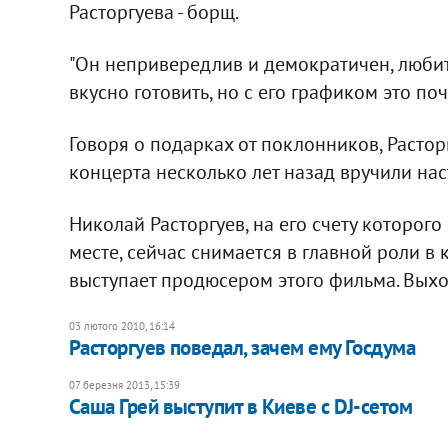
Расторгуева - борщ.
"Он непривередлив и демократичен, любит
вкусно готовить, но с его графиком это поч
Говоря о подарках от поклонников, Расторг
концерта несколько лет назад вручили на
Николай Расторгуев, на его счету которог
месте, сейчас снимается в главной роли в
выступает продюсером этого фильма. Выхо
03 лютого 2010, 16:14
Расторгуев поведал, зачем ему Госдума
07 березня 2013, 15:39
Саша Грей выступит в Киеве с DJ-сетом