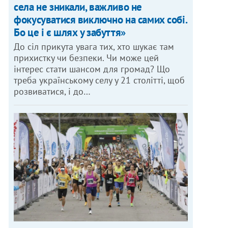
села не зникали, важливо не
фокусуватися виключно на самих собі.
Бо це і є шлях у забуття»
До сіл прикута увага тих, хто шукає там
прихистку чи безпеки. Чи може цей
інтерес стати шансом для громад? Що
треба українському селу у 21 столітті, щоб
розвиватися, і до…