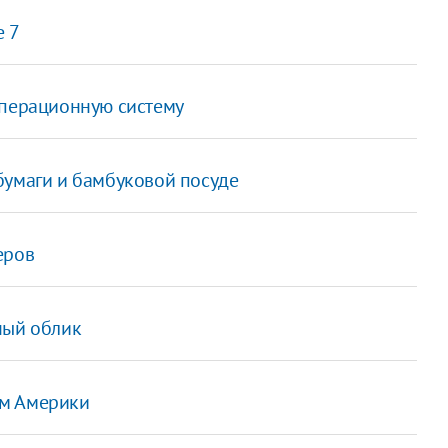
e 7
операционную систему
бумаги и бамбуковой посуде
еров
ный облик
ом Америки