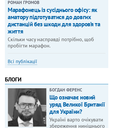
РОМАН ГРОМОВ
Марафонець із сусіднього офісу: як
аматору підготуватися до довгих
дистанцій без шкоди для здоров’я та
життя
Скільки часу насправді потрібно, щоб
пробігти марафон.
Всі публікації
БЛОГИ
БОГДАН ФЕРЕНС
Що означає новий
уряд Великої Британії
для України?
Україні варто очікувати
збереження нинішнього