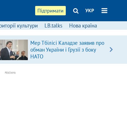
Підтримати
УКР
риторії культури
LB.talks
Нова країна
Мер Тбілісі Каладзе заявив про
обман України і Грузії з боку
НАТО
РЕКЛАМА