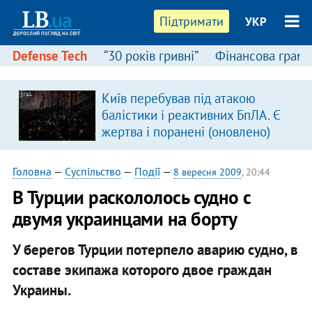
Підтримати
УКР
Defense Tech
“30 років гривні”
Фінансова грамо
Київ перебував під атакою
балістики і реактивних БпЛА. Є
жертва і поранені (оновлено)
Головна
—
Суспільство
—
Події
—
8 вересня 2009
, 20:44
В Турции раскололось судно с
двумя украинцами на борту
У берегов Турции потерпело аварию судно, в
составе экипажа которого двое граждан
Украины.