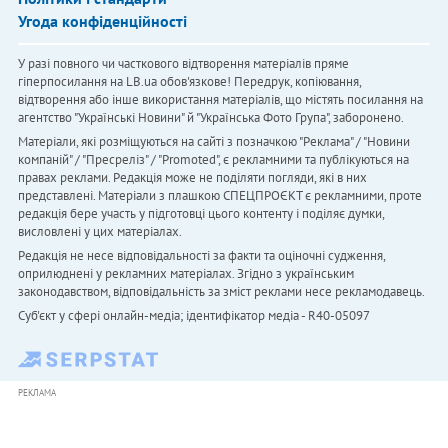
Угода конфіденційності
У разі повного чи часткового відтворення матеріалів пряме
гіперпосилання на LB.ua обов'язкове! Передрук, копіювання,
відтворення або інше використання матеріалів, що містять посилання на
агентство "Українськi Новини" й "Українська Фото Група", заборонено.
Матеріали, які розміщуються на сайті з позначкою "Реклама" / "Новини
компаній" / "Пресреліз" / "Promoted", є рекламними та публікуються на
правах реклами. Редакція може не поділяти погляди, які в них
представлені. Матеріали з плашкою СПЕЦПРОЄКТ є рекламними, проте
редакція бере участь у підготовці цього контенту і поділяє думки,
висловлені у цих матеріалах.
Редакція не несе відповідальності за факти та оціночні судження,
оприлюднені у рекламних матеріалах. Згідно з українським
законодавством, відповідальність за зміст реклами несе рекламодавець.
Cуб'єкт у сфері онлайн-медіа; ідентифікатор медіа - R40-05097
РЕКЛАМА