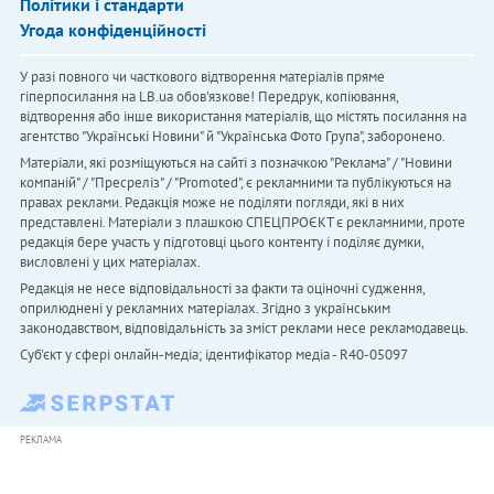
Політики і стандарти
Угода конфіденційності
У разі повного чи часткового відтворення матеріалів пряме
гіперпосилання на LB.ua обов'язкове! Передрук, копіювання,
відтворення або інше використання матеріалів, що містять посилання на
агентство "Українськi Новини" й "Українська Фото Група", заборонено.
Матеріали, які розміщуються на сайті з позначкою "Реклама" / "Новини
компаній" / "Пресреліз" / "Promoted", є рекламними та публікуються на
правах реклами. Редакція може не поділяти погляди, які в них
представлені. Матеріали з плашкою СПЕЦПРОЄКТ є рекламними, проте
редакція бере участь у підготовці цього контенту і поділяє думки,
висловлені у цих матеріалах.
Редакція не несе відповідальності за факти та оціночні судження,
оприлюднені у рекламних матеріалах. Згідно з українським
законодавством, відповідальність за зміст реклами несе рекламодавець.
Cуб'єкт у сфері онлайн-медіа; ідентифікатор медіа - R40-05097
РЕКЛАМА