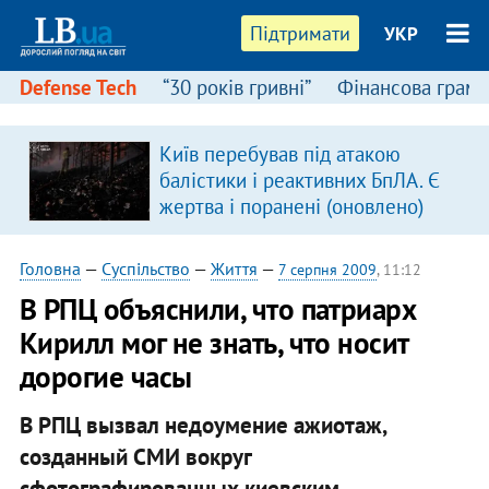
Підтримати
УКР
Defense Tech
“30 років гривні”
Фінансова грамо
Київ перебував під атакою
в
балістики і реактивних БпЛА. Є
жертва і поранені (оновлено)
Головна
—
Суспільство
—
Життя
—
7 серпня 2009
, 11:12
В РПЦ объяснили, что патриарх
Кирилл мог не знать, что носит
дорогие часы
В РПЦ вызвал недоумение ажиотаж,
созданный СМИ вокруг
сфотографированных киевским