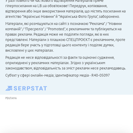
У разі повного чи часткового відтворення матеріалів пряме
гіперпосилання на LB.ua обов'язкове! Передрук, копіювання,
відтворення або інше використання матеріалів, що містять посилання на
агентство "Українськi Новини" й "Українська Фото Група", заборонено.
Матеріали, які розміщуються на сайті з позначкою "Реклама" / "Новини
компаній" / "Пресреліз" / "Promoted", є рекламними та публікуються на
правах реклами. Редакція може не поділяти погляди, які в них
представлені. Матеріали з плашкою СПЕЦПРОЄКТ є рекламними, проте
редакція бере участь у підготовці цього контенту і поділяє думки,
висловлені у цих матеріалах.
Редакція не несе відповідальності за факти та оціночні судження,
оприлюднені у рекламних матеріалах. Згідно з українським
законодавством, відповідальність за зміст реклами несе рекламодавець.
Cуб'єкт у сфері онлайн-медіа; ідентифікатор медіа - R40-05097
РЕКЛАМА