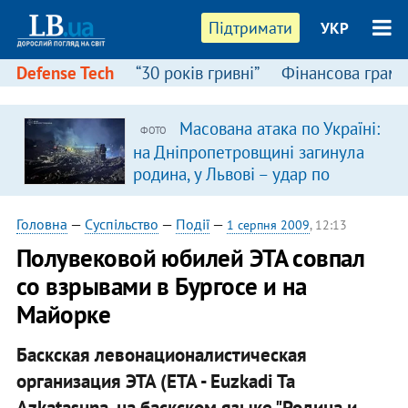
Підтримати
УКР
Defense Tech
“30 років гривні”
Фінансова грамо
Масована атака по Україні:
ФОТО
на Дніпропетровщині загинула
родина, у Львові – удар по
багатоповерхівках
(доповнюється)
Головна
—
Суспільство
—
Події
—
1 серпня 2009
, 12:13
Полувековой юбилей ЭТА совпал
со взрывами в Бургосе и на
Майорке
Баскская левонационалистическая
организация ЭТА (ETA - Euzkadi Ta
Azkatasuna, на баскском языке "Родина и