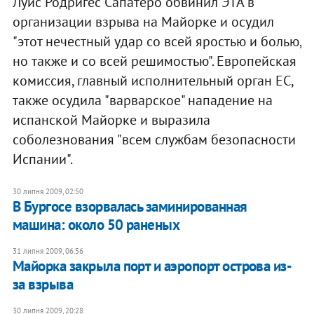
Луис Родригес Сапатеро обвинил ЭТА в
организации взрыва на Майорке и осудил
"этот нечестный удар со всей яростью и болью,
но также и со всей решимостью". Европейская
комиссия, главный исполнительный орган ЕС,
также осудила "варварское" нападение на
испанской Майорке и выразила
соболезнования "всем службам безопасности
Испании".
30 липня 2009, 02:50
В Бургосе взорвалась заминированная
машина: около 50 раненых
31 липня 2009, 06:56
Майорка закрыла порт и аэропорт острова из-
за взрыва
30 липня 2009, 20:28