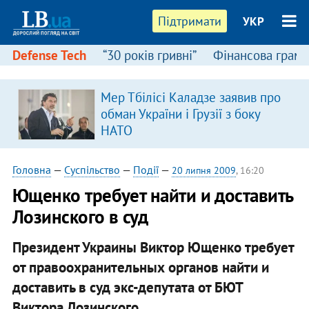
Підтримати
УКР
Defense Tech
“30 років гривні”
Фінансова грамо
Мер Тбілісі Каладзе заявив про
в
обман України і Грузії з боку
НАТО
Головна
—
Суспільство
—
Події
—
20 липня 2009
, 16:20
Ющенко требует найти и доставить
Лозинского в суд
Президент Украины Виктор Ющенко требует
от правоохранительных органов найти и
доставить в суд экс-депутата от БЮТ
Виктора Лозинского.