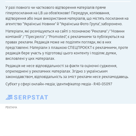
У разі повного чи часткового відтворення матеріалів пряме
гіперпосилання на LB.ua обов'язкове! Передрук, копіювання,
відтворення або інше використання матеріалів, що містять посилання на
агентство "Українськi Новини" й "Українська Фото Група", заборонено.
Матеріали, які розміщуються на сайті з позначкою "Реклама" / "Новини
компаній" / "Пресреліз" / "Promoted", є рекламними та публікуються на
правах реклами. Редакція може не поділяти погляди, які в них
представлені. Матеріали з плашкою СПЕЦПРОЄКТ є рекламними, проте
редакція бере участь у підготовці цього контенту і поділяє думки,
висловлені у цих матеріалах.
Редакція не несе відповідальності за факти та оціночні судження,
оприлюднені у рекламних матеріалах. Згідно з українським
законодавством, відповідальність за зміст реклами несе рекламодавець.
Cуб'єкт у сфері онлайн-медіа; ідентифікатор медіа - R40-05097
РЕКЛАМА