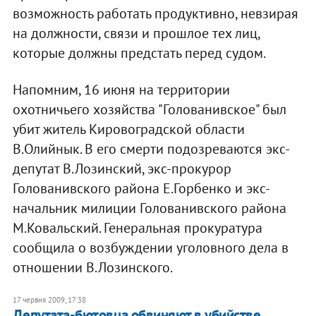
возможность работать продуктивно, невзирая
на должности, связи и прошлое тех лиц,
которые должны предстать перед судом.
Напомним, 16 июня на территории
охотничьего хозяйства "Голованивское" был
убит житель Кировоградской области
В.Олийнык. В его смерти подозреваются экс-
депутат В.Лозинский, экс-прокурор
Голованивского района Е.Горбенко и экс-
начальник милиции Голованивского района
М.Ковальский. Генеральная прокуратура
сообщила о возбуждении уголовного дела в
отношении В.Лозинского.
17 червня 2009, 17:38
Депутата-бютовца обвиняют в убийстве