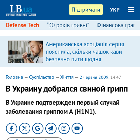
Підтримати
УКР
Defense Tech
“30 років гривні”
Фінансова грамо
Американська асоціація серця
пояснила, скільки чашок кави
безпечно пити щодня
Головна
—
Суспільство
—
Життя
—
2 червня 2009
, 14:47
В Украину добрался свиной грипп
В Украине подтвержден первый случай
заболевания гриппом А (H1N1).