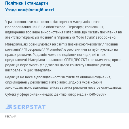
Політики і стандарти
Угода конфіденційності
У разі повного чи часткового відтворення матеріалів пряме
гіперпосилання на LB.ua обов'язкове! Передрук, копіювання,
відтворення або інше використання матеріалів, що містять посилання на
агентство "Українськi Новини" й "Українська Фото Група", заборонено.
Матеріали, які розміщуються на сайті з позначкою "Реклама" / "Новини
компаній" / "Пресреліз" / "Promoted", є рекламними та публікуються на
правах реклами. Редакція може не поділяти погляди, які в них
представлені. Матеріали з плашкою СПЕЦПРОЄКТ є рекламними, проте
редакція бере участь у підготовці цього контенту і поділяє думки,
висловлені у цих матеріалах.
Редакція не несе відповідальності за факти та оціночні судження,
оприлюднені у рекламних матеріалах. Згідно з українським
законодавством, відповідальність за зміст реклами несе рекламодавець.
Cуб'єкт у сфері онлайн-медіа; ідентифікатор медіа - R40-05097
РЕКЛАМА