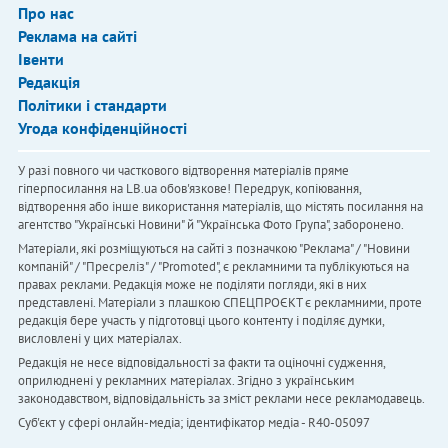
Про нас
Реклама на сайті
Івенти
Редакція
Політики і стандарти
Угода конфіденційності
У разі повного чи часткового відтворення матеріалів пряме
гіперпосилання на LB.ua обов'язкове! Передрук, копіювання,
відтворення або інше використання матеріалів, що містять посилання на
агентство "Українськi Новини" й "Українська Фото Група", заборонено.
Матеріали, які розміщуються на сайті з позначкою "Реклама" / "Новини
компаній" / "Пресреліз" / "Promoted", є рекламними та публікуються на
правах реклами. Редакція може не поділяти погляди, які в них
представлені. Матеріали з плашкою СПЕЦПРОЄКТ є рекламними, проте
редакція бере участь у підготовці цього контенту і поділяє думки,
висловлені у цих матеріалах.
Редакція не несе відповідальності за факти та оціночні судження,
оприлюднені у рекламних матеріалах. Згідно з українським
законодавством, відповідальність за зміст реклами несе рекламодавець.
Cуб'єкт у сфері онлайн-медіа; ідентифікатор медіа - R40-05097