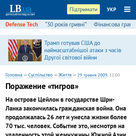
Підтримати
УКР
Defense Tech
“30 років гривні”
Фінансова грамо
Трамп готував США до
наймасштабнішої атаки з часів
Другої світової війни
Головна
—
Суспільство
—
Життя
—
29 травня 2009
, 12:00
Поражение «тигров»
На острове Цейлон в государстве Шри-
Ланка закончилась гражданская война. Она
продолжалась 26 лет и унесла жизни более
70 тыс. человек. Событие это, несмотря на
удаленность этой жемчужины Южной Азии,