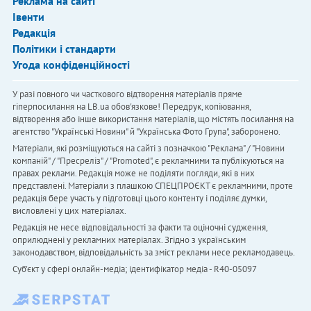
Реклама на сайті
Івенти
Редакція
Політики і стандарти
Угода конфіденційності
У разі повного чи часткового відтворення матеріалів пряме
гіперпосилання на LB.ua обов'язкове! Передрук, копіювання,
відтворення або інше використання матеріалів, що містять посилання на
агентство "Українськi Новини" й "Українська Фото Група", заборонено.
Матеріали, які розміщуються на сайті з позначкою "Реклама" / "Новини
компаній" / "Пресреліз" / "Promoted", є рекламними та публікуються на
правах реклами. Редакція може не поділяти погляди, які в них
представлені. Матеріали з плашкою СПЕЦПРОЄКТ є рекламними, проте
редакція бере участь у підготовці цього контенту і поділяє думки,
висловлені у цих матеріалах.
Редакція не несе відповідальності за факти та оціночні судження,
оприлюднені у рекламних матеріалах. Згідно з українським
законодавством, відповідальність за зміст реклами несе рекламодавець.
Cуб'єкт у сфері онлайн-медіа; ідентифікатор медіа - R40-05097