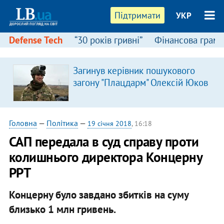
Підтримати
УКР
Defense Tech
“30 років гривні”
Фінансова грамо
Загинув керівник пошукового
загону "Плацдарм" Олексій Юков
Головна
—
Політика
—
19 січня 2018
, 16:18
САП передала в суд справу проти
колишнього директора Концерну
РРТ
Концерну було завдано збитків на суму
близько 1 млн гривень.