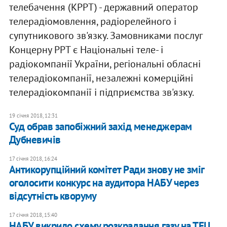
телебачення (КРРТ) - державний оператор
телерадіомовлення, радіорелейного і
супутникового зв'язку. Замовниками послуг
Концерну РРТ є Національні теле- і
радіокомпанії України, регіональні обласні
телерадіокомпанії, незалежні комерційні
телерадіокомпанії і підприємства зв'язку.
19 січня 2018, 12:31
Суд обрав запобіжний захід менеджерам
Дубневичів
17 січня 2018, 16:24
Антикорупційний комітет Ради знову не зміг
оголосити конкурс на аудитора НАБУ через
відсутність кворуму
17 січня 2018, 15:40
НАБУ викрило схему розкрадання газу на ТЕЦ