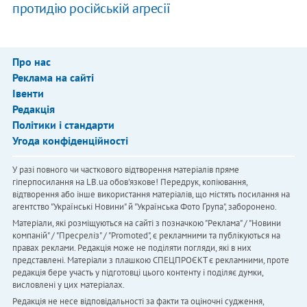
протидію російській агресії
Про нас
Реклама на сайті
Івенти
Редакція
Політики і стандарти
Угода конфіденційності
У разі повного чи часткового відтворення матеріалів пряме
гіперпосилання на LB.ua обов'язкове! Передрук, копіювання,
відтворення або інше використання матеріалів, що містять посилання на
агентство "Українськi Новини" й "Українська Фото Група", заборонено.
Матеріали, які розміщуються на сайті з позначкою "Реклама" / "Новини
компаній" / "Пресреліз" / "Promoted", є рекламними та публікуються на
правах реклами. Редакція може не поділяти погляди, які в них
представлені. Матеріали з плашкою СПЕЦПРОЄКТ є рекламними, проте
редакція бере участь у підготовці цього контенту і поділяє думки,
висловлені у цих матеріалах.
Редакція не несе відповідальності за факти та оціночні судження,