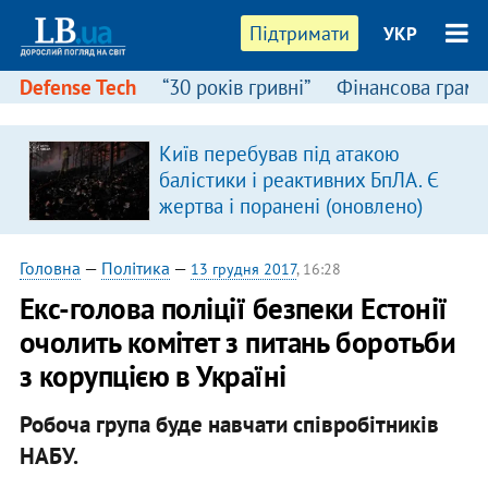
Підтримати
УКР
Defense Tech
“30 років гривні”
Фінансова грамо
Київ перебував під атакою
балістики і реактивних БпЛА. Є
жертва і поранені (оновлено)
Головна
—
Політика
—
13 грудня 2017
, 16:28
Екс-голова поліції безпеки Естонії
очолить комітет з питань боротьби
з корупцією в Україні
Робоча група буде навчати співробітників
НАБУ.