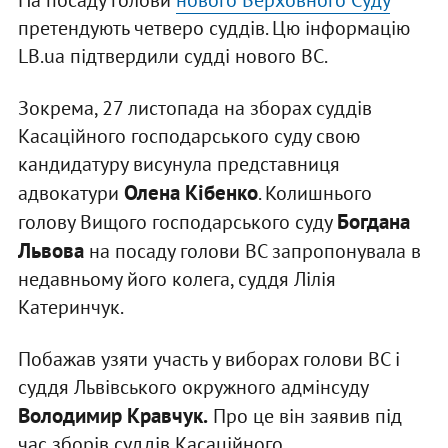
На посаду голови
нового Верховного Суду
претендують четверо суддів. Цю інформацію
LB.ua підтвердили судді нового ВС.
Зокрема, 27 листопада на зборах суддів
Касаційного господарського суду свою
кандидатуру висунула представниця
Олена Кібенко
адвокатури
. Колишнього
Богдана
голову Вищого господарського суду
Львова
на посаду голови ВС запропонувала в
недавньому його колега, суддя Лілія
Катеринчук.
Побажав узяти участь у виборах голови ВС і
суддя Львівського окружного адмінсуду
Володимир Кравчук.
Про це він заявив під
час зборів суддів Касаційного