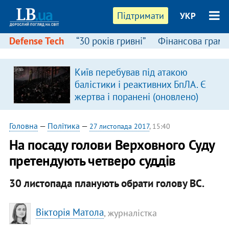
Підтримати
УКР
Defense Tech
“30 років гривні”
Фінансова грамо
Київ перебував під атакою
в
балістики і реактивних БпЛА. Є
жертва і поранені (оновлено)
Головна
—
Політика
—
27 листопада 2017
, 15:40
На посаду голови Верховного Суду
претендують четверо суддів
30 листопада планують обрати голову ВС.
Вікторія Матола
, журналістка