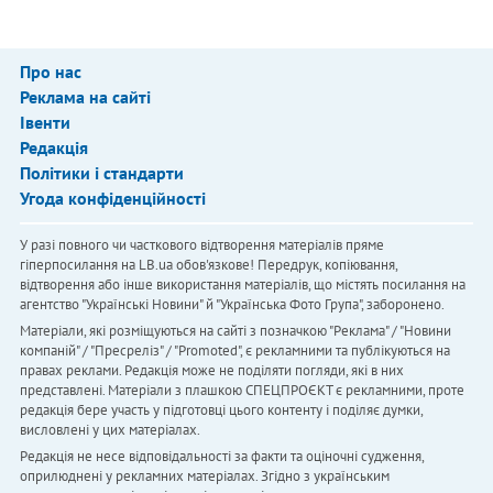
Про нас
Реклама на сайті
Івенти
Редакція
Політики і стандарти
Угода конфіденційності
У разі повного чи часткового відтворення матеріалів пряме
гіперпосилання на LB.ua обов'язкове! Передрук, копіювання,
відтворення або інше використання матеріалів, що містять посилання на
агентство "Українськi Новини" й "Українська Фото Група", заборонено.
Матеріали, які розміщуються на сайті з позначкою "Реклама" / "Новини
компаній" / "Пресреліз" / "Promoted", є рекламними та публікуються на
правах реклами. Редакція може не поділяти погляди, які в них
представлені. Матеріали з плашкою СПЕЦПРОЄКТ є рекламними, проте
редакція бере участь у підготовці цього контенту і поділяє думки,
висловлені у цих матеріалах.
Редакція не несе відповідальності за факти та оціночні судження,
оприлюднені у рекламних матеріалах. Згідно з українським