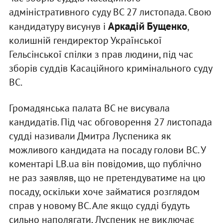
адміністративного суду ВС 27 листопада. Свою
Аркадій Бущенко
кандидатуру висунув і
,
колишній гендиректор Української
Гельсінської спілки з прав людини, під час
зборів суддів Касаційного кримінального суду
ВС.
Громадянська палата ВС не висувала
кандидатів. Під час обговорення 27 листопада
судді називали Дмитра Луспеника як
можливого кандидата на посаду голови ВС. У
коментарі LB.ua він повідомив, що публічно
не раз заявляв, що не претендуватиме на цю
посаду, оскільки хоче займатися розглядом
справ у новому ВС. Але якщо судді будуть
сильно наполягати, Луспеник не виключає